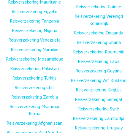
Reisverzekering Mauritanië
Reisverzekering Guinee
Reisverzekering Egypte
Reisverzekering Verenigd
Reisverzekering Tanzania
Koninkrijk
Reisverzekering Nigeria
Reisverzekering Oeganda
Reisverzekering Venezuela
Reisverzekering Ghana
Reisverzekering Namibië
Reisverzekering Roemenië
Reisverzekering Mozambique
Reisverzekering Laos
Reisverzekering Pakistan
Reisverzekering Guyana
Reisverzekering Turkije
Reisverzekering Wit Rusland
Reisverzekering Chili
Reisverzekering Kirgizië
Reisverzekering Zambia
Reisverzekering Senegal
Reisverzekering Myanmar
Reisverzekering Syrië
Birma
Reisverzekering Cambodja
Reisverzekering Afghanistan
Reisverzekering Uruguay
Reisverzekering Zuid Soedan