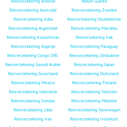
Reisverzekering Brazilië
Nieuw Guinea
Reisverzekering Australië
Reisverzekering Zweden
Reisverzekering India
Reisverzekering Oezbekistan
Reisverzekering Argentinië
Reisverzekering Marokko
Reisverzekering Kazachstan
Reisverzekering Irak
Reisverzekering Algerije
Reisverzekering Paraguay
Reisverzekering Congo DRC
Reisverzekering Zimbabwe
Reisverzekering Saoedi Arabië
Reisverzekering Japan
Reisverzekering Groenland
Reisverzekering Duitsland
Reisverzekering Mexico
Reisverzekering Finland
Reisverzekering Indonesië
Reisverzekering Vietnam
Reisverzekering Soedan
Reisverzekering Maleisië
Reisverzekering Libië
Reisverzekering Noorwegen
Reisverzekering Iran
Reisverzekering Ivoorkust