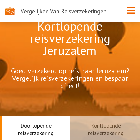
Vergelijken Van Reisverzekeringen
Kortlopende
reisverzekering
Jeruzalem
Goed verzekerd op reis naar Jeruzalem?
Vergelijk reisverzekeringen en bespaar
direct!
Doorlopende
Kortlopende
reisverzekering
reisverzekering