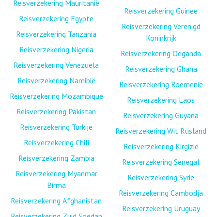
Reisverzekering Mauritanië
Reisverzekering Guinee
Reisverzekering Egypte
Reisverzekering Verenigd
Reisverzekering Tanzania
Koninkrijk
Reisverzekering Nigeria
Reisverzekering Oeganda
Reisverzekering Venezuela
Reisverzekering Ghana
Reisverzekering Namibië
Reisverzekering Roemenië
Reisverzekering Mozambique
Reisverzekering Laos
Reisverzekering Pakistan
Reisverzekering Guyana
Reisverzekering Turkije
Reisverzekering Wit Rusland
Reisverzekering Chili
Reisverzekering Kirgizië
Reisverzekering Zambia
Reisverzekering Senegal
Reisverzekering Myanmar
Reisverzekering Syrië
Birma
Reisverzekering Cambodja
Reisverzekering Afghanistan
Reisverzekering Uruguay
Reisverzekering Zuid Soedan