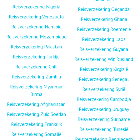
Reisverzekering Nigeria
Reisverzekering Oeganda
Reisverzekering Venezuela
Reisverzekering Ghana
Reisverzekering Namibië
Reisverzekering Roemenië
Reisverzekering Mozambique
Reisverzekering Laos
Reisverzekering Pakistan
Reisverzekering Guyana
Reisverzekering Turkije
Reisverzekering Wit Rusland
Reisverzekering Chili
Reisverzekering Kirgizië
Reisverzekering Zambia
Reisverzekering Senegal
Reisverzekering Myanmar
Reisverzekering Syrië
Birma
Reisverzekering Cambodja
Reisverzekering Afghanistan
Reisverzekering Uruguay
Reisverzekering Zuid Soedan
Reisverzekering Suriname
Reisverzekering Frankrijk
Reisverzekering Tunesië
Reisverzekering Somalië
Reisverzekering Bangladesh