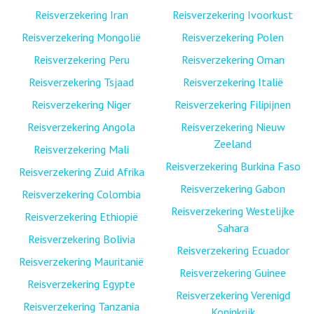
Reisverzekering Iran
Reisverzekering Ivoorkust
Reisverzekering Mongolië
Reisverzekering Polen
Reisverzekering Peru
Reisverzekering Oman
Reisverzekering Tsjaad
Reisverzekering Italië
Reisverzekering Niger
Reisverzekering Filipijnen
Reisverzekering Angola
Reisverzekering Nieuw
Zeeland
Reisverzekering Mali
Reisverzekering Burkina Faso
Reisverzekering Zuid Afrika
Reisverzekering Gabon
Reisverzekering Colombia
Reisverzekering Westelijke
Reisverzekering Ethiopië
Sahara
Reisverzekering Bolivia
Reisverzekering Ecuador
Reisverzekering Mauritanië
Reisverzekering Guinee
Reisverzekering Egypte
Reisverzekering Verenigd
Reisverzekering Tanzania
Koninkrijk