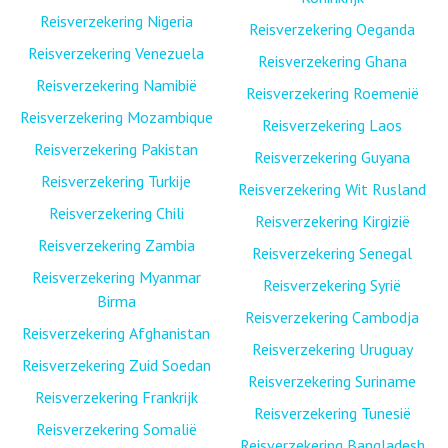
Reisverzekering Nigeria
Reisverzekering Oeganda
Reisverzekering Venezuela
Reisverzekering Ghana
Reisverzekering Namibië
Reisverzekering Roemenië
Reisverzekering Mozambique
Reisverzekering Laos
Reisverzekering Pakistan
Reisverzekering Guyana
Reisverzekering Turkije
Reisverzekering Wit Rusland
Reisverzekering Chili
Reisverzekering Kirgizië
Reisverzekering Zambia
Reisverzekering Senegal
Reisverzekering Myanmar
Reisverzekering Syrië
Birma
Reisverzekering Cambodja
Reisverzekering Afghanistan
Reisverzekering Uruguay
Reisverzekering Zuid Soedan
Reisverzekering Suriname
Reisverzekering Frankrijk
Reisverzekering Tunesië
Reisverzekering Somalië
Reisverzekering Bangladesh