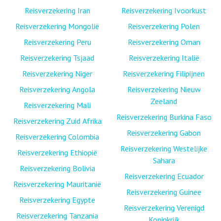
Reisverzekering Iran
Reisverzekering Ivoorkust
Reisverzekering Mongolië
Reisverzekering Polen
Reisverzekering Peru
Reisverzekering Oman
Reisverzekering Tsjaad
Reisverzekering Italië
Reisverzekering Niger
Reisverzekering Filipijnen
Reisverzekering Angola
Reisverzekering Nieuw
Zeeland
Reisverzekering Mali
Reisverzekering Burkina Faso
Reisverzekering Zuid Afrika
Reisverzekering Gabon
Reisverzekering Colombia
Reisverzekering Westelijke
Reisverzekering Ethiopië
Sahara
Reisverzekering Bolivia
Reisverzekering Ecuador
Reisverzekering Mauritanië
Reisverzekering Guinee
Reisverzekering Egypte
Reisverzekering Verenigd
Reisverzekering Tanzania
Koninkrijk