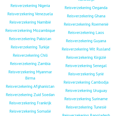
Reisverzekering Nigeria
Reisverzekering Oeganda
Reisverzekering Venezuela
Reisverzekering Ghana
Reisverzekering Namibië
Reisverzekering Roemenië
Reisverzekering Mozambique
Reisverzekering Laos
Reisverzekering Pakistan
Reisverzekering Guyana
Reisverzekering Turkije
Reisverzekering Wit Rusland
Reisverzekering Chili
Reisverzekering Kirgizië
Reisverzekering Zambia
Reisverzekering Senegal
Reisverzekering Myanmar
Reisverzekering Syrië
Birma
Reisverzekering Cambodja
Reisverzekering Afghanistan
Reisverzekering Uruguay
Reisverzekering Zuid Soedan
Reisverzekering Suriname
Reisverzekering Frankrijk
Reisverzekering Tunesië
Reisverzekering Somalië
Reisverzekering Bangladesh