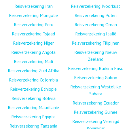
Reisverzekering Iran
Reisverzekering Ivoorkust
Reisverzekering Mongolië
Reisverzekering Polen
Reisverzekering Peru
Reisverzekering Oman
Reisverzekering Tsjaad
Reisverzekering Italië
Reisverzekering Niger
Reisverzekering Filipijnen
Reisverzekering Angola
Reisverzekering Nieuw
Zeeland
Reisverzekering Mali
Reisverzekering Burkina Faso
Reisverzekering Zuid Afrika
Reisverzekering Gabon
Reisverzekering Colombia
Reisverzekering Westelijke
Reisverzekering Ethiopië
Sahara
Reisverzekering Bolivia
Reisverzekering Ecuador
Reisverzekering Mauritanië
Reisverzekering Guinee
Reisverzekering Egypte
Reisverzekering Verenigd
Reisverzekering Tanzania
Koninkrijk