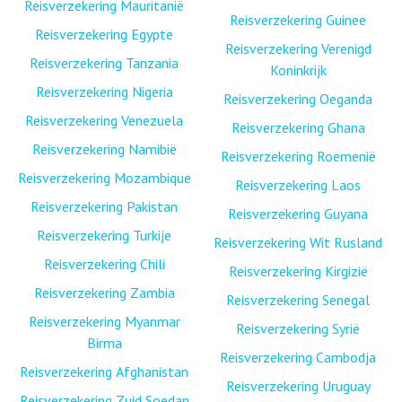
Reisverzekering Mauritanië
Reisverzekering Guinee
Reisverzekering Egypte
Reisverzekering Verenigd
Reisverzekering Tanzania
Koninkrijk
Reisverzekering Nigeria
Reisverzekering Oeganda
Reisverzekering Venezuela
Reisverzekering Ghana
Reisverzekering Namibië
Reisverzekering Roemenië
Reisverzekering Mozambique
Reisverzekering Laos
Reisverzekering Pakistan
Reisverzekering Guyana
Reisverzekering Turkije
Reisverzekering Wit Rusland
Reisverzekering Chili
Reisverzekering Kirgizië
Reisverzekering Zambia
Reisverzekering Senegal
Reisverzekering Myanmar
Reisverzekering Syrië
Birma
Reisverzekering Cambodja
Reisverzekering Afghanistan
Reisverzekering Uruguay
Reisverzekering Zuid Soedan