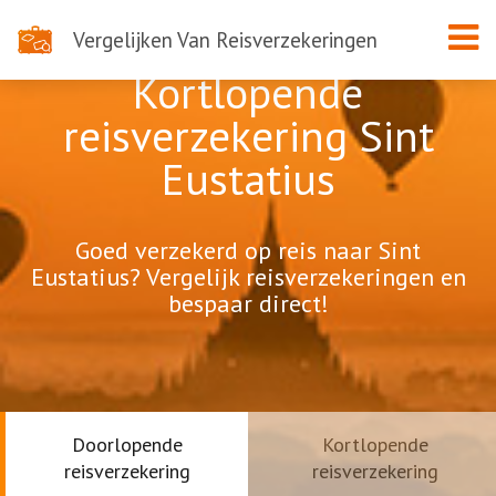
Vergelijken Van Reisverzekeringen
Kortlopende
reisverzekering Sint
Eustatius
Goed verzekerd op reis naar Sint
Eustatius? Vergelijk reisverzekeringen en
bespaar direct!
Doorlopende
Kortlopende
reisverzekering
reisverzekering