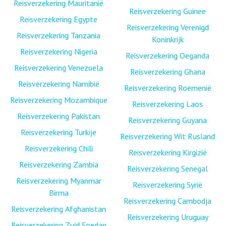
Reisverzekering Mauritanië
Reisverzekering Guinee
Reisverzekering Egypte
Reisverzekering Verenigd
Reisverzekering Tanzania
Koninkrijk
Reisverzekering Nigeria
Reisverzekering Oeganda
Reisverzekering Venezuela
Reisverzekering Ghana
Reisverzekering Namibië
Reisverzekering Roemenië
Reisverzekering Mozambique
Reisverzekering Laos
Reisverzekering Pakistan
Reisverzekering Guyana
Reisverzekering Turkije
Reisverzekering Wit Rusland
Reisverzekering Chili
Reisverzekering Kirgizië
Reisverzekering Zambia
Reisverzekering Senegal
Reisverzekering Myanmar
Reisverzekering Syrië
Birma
Reisverzekering Cambodja
Reisverzekering Afghanistan
Reisverzekering Uruguay
Reisverzekering Zuid Soedan