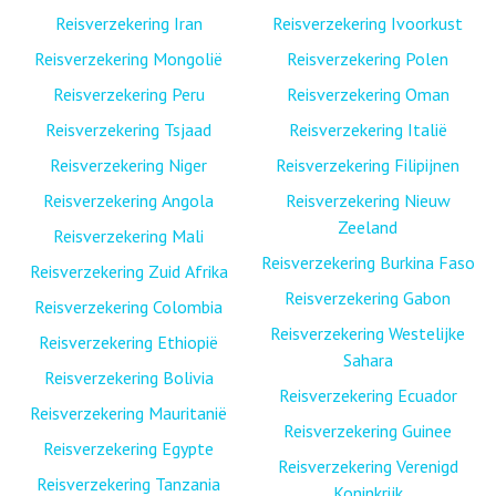
Reisverzekering Iran
Reisverzekering Ivoorkust
Reisverzekering Mongolië
Reisverzekering Polen
Reisverzekering Peru
Reisverzekering Oman
Reisverzekering Tsjaad
Reisverzekering Italië
Reisverzekering Niger
Reisverzekering Filipijnen
Reisverzekering Angola
Reisverzekering Nieuw
Zeeland
Reisverzekering Mali
Reisverzekering Burkina Faso
Reisverzekering Zuid Afrika
Reisverzekering Gabon
Reisverzekering Colombia
Reisverzekering Westelijke
Reisverzekering Ethiopië
Sahara
Reisverzekering Bolivia
Reisverzekering Ecuador
Reisverzekering Mauritanië
Reisverzekering Guinee
Reisverzekering Egypte
Reisverzekering Verenigd
Reisverzekering Tanzania
Koninkrijk