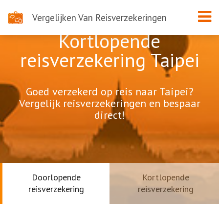
Vergelijken Van Reisverzekeringen
Kortlopende
reisverzekering Taipei
Goed verzekerd op reis naar Taipei?
Vergelijk reisverzekeringen en bespaar
direct!
Doorlopende
Kortlopende
reisverzekering
reisverzekering