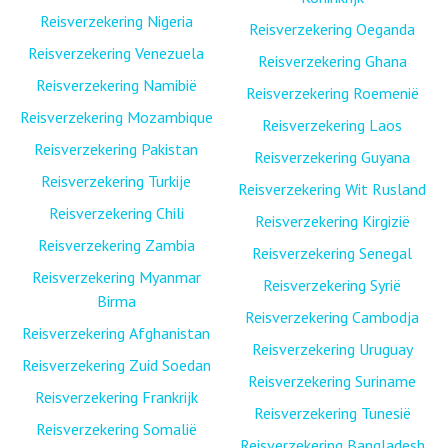
Reisverzekering Nigeria
Reisverzekering Oeganda
Reisverzekering Venezuela
Reisverzekering Ghana
Reisverzekering Namibië
Reisverzekering Roemenië
Reisverzekering Mozambique
Reisverzekering Laos
Reisverzekering Pakistan
Reisverzekering Guyana
Reisverzekering Turkije
Reisverzekering Wit Rusland
Reisverzekering Chili
Reisverzekering Kirgizië
Reisverzekering Zambia
Reisverzekering Senegal
Reisverzekering Myanmar
Reisverzekering Syrië
Birma
Reisverzekering Cambodja
Reisverzekering Afghanistan
Reisverzekering Uruguay
Reisverzekering Zuid Soedan
Reisverzekering Suriname
Reisverzekering Frankrijk
Reisverzekering Tunesië
Reisverzekering Somalië
Reisverzekering Bangladesh