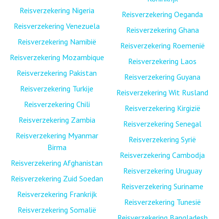
Reisverzekering Nigeria
Reisverzekering Oeganda
Reisverzekering Venezuela
Reisverzekering Ghana
Reisverzekering Namibië
Reisverzekering Roemenië
Reisverzekering Mozambique
Reisverzekering Laos
Reisverzekering Pakistan
Reisverzekering Guyana
Reisverzekering Turkije
Reisverzekering Wit Rusland
Reisverzekering Chili
Reisverzekering Kirgizië
Reisverzekering Zambia
Reisverzekering Senegal
Reisverzekering Myanmar
Reisverzekering Syrië
Birma
Reisverzekering Cambodja
Reisverzekering Afghanistan
Reisverzekering Uruguay
Reisverzekering Zuid Soedan
Reisverzekering Suriname
Reisverzekering Frankrijk
Reisverzekering Tunesië
Reisverzekering Somalië
Reisverzekering Bangladesh