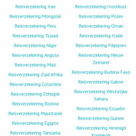
Reisverzekering Iran
Reisverzekering Ivoorkust
Reisverzekering Mongolië
Reisverzekering Polen
Reisverzekering Peru
Reisverzekering Oman
Reisverzekering Tsjaad
Reisverzekering Italië
Reisverzekering Niger
Reisverzekering Filipijnen
Reisverzekering Angola
Reisverzekering Nieuw
Zeeland
Reisverzekering Mali
Reisverzekering Burkina Faso
Reisverzekering Zuid Afrika
Reisverzekering Gabon
Reisverzekering Colombia
Reisverzekering Westelijke
Reisverzekering Ethiopië
Sahara
Reisverzekering Bolivia
Reisverzekering Ecuador
Reisverzekering Mauritanië
Reisverzekering Guinee
Reisverzekering Egypte
Reisverzekering Verenigd
Reisverzekering Tanzania
Koninkrijk