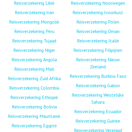
Reisverzekering Libië
Reisverzekering Noorwegen
Reisverzekering Iran
Reisverzekering Ivoorkust
Reisverzekering Mongolië
Reisverzekering Polen
Reisverzekering Peru
Reisverzekering Oman
Reisverzekering Tsjaad
Reisverzekering Italië
Reisverzekering Niger
Reisverzekering Filipijnen
Reisverzekering Angola
Reisverzekering Nieuw
Zeeland
Reisverzekering Mali
Reisverzekering Burkina Faso
Reisverzekering Zuid Afrika
Reisverzekering Gabon
Reisverzekering Colombia
Reisverzekering Westelijke
Reisverzekering Ethiopië
Sahara
Reisverzekering Bolivia
Reisverzekering Ecuador
Reisverzekering Mauritanië
Reisverzekering Guinee
Reisverzekering Egypte
Reisverzekering Verenigd