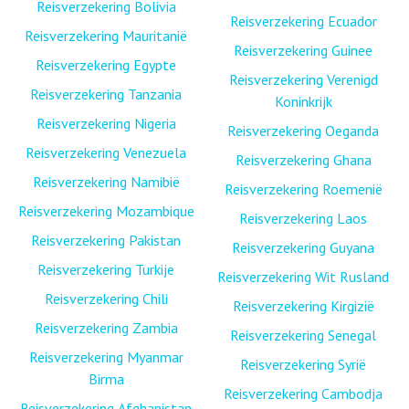
Reisverzekering Bolivia
Reisverzekering Ecuador
Reisverzekering Mauritanië
Reisverzekering Guinee
Reisverzekering Egypte
Reisverzekering Verenigd
Reisverzekering Tanzania
Koninkrijk
Reisverzekering Nigeria
Reisverzekering Oeganda
Reisverzekering Venezuela
Reisverzekering Ghana
Reisverzekering Namibië
Reisverzekering Roemenië
Reisverzekering Mozambique
Reisverzekering Laos
Reisverzekering Pakistan
Reisverzekering Guyana
Reisverzekering Turkije
Reisverzekering Wit Rusland
Reisverzekering Chili
Reisverzekering Kirgizië
Reisverzekering Zambia
Reisverzekering Senegal
Reisverzekering Myanmar
Reisverzekering Syrië
Birma
Reisverzekering Cambodja
Reisverzekering Afghanistan