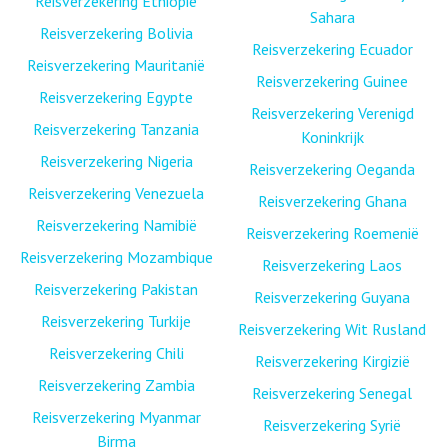
Reisverzekering Ethiopië
Sahara
Reisverzekering Bolivia
Reisverzekering Ecuador
Reisverzekering Mauritanië
Reisverzekering Guinee
Reisverzekering Egypte
Reisverzekering Verenigd
Reisverzekering Tanzania
Koninkrijk
Reisverzekering Nigeria
Reisverzekering Oeganda
Reisverzekering Venezuela
Reisverzekering Ghana
Reisverzekering Namibië
Reisverzekering Roemenië
Reisverzekering Mozambique
Reisverzekering Laos
Reisverzekering Pakistan
Reisverzekering Guyana
Reisverzekering Turkije
Reisverzekering Wit Rusland
Reisverzekering Chili
Reisverzekering Kirgizië
Reisverzekering Zambia
Reisverzekering Senegal
Reisverzekering Myanmar
Reisverzekering Syrië
Birma