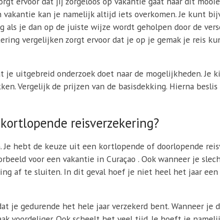
orgt ervoor dat jij zorgeloos op vakantie gaat naar dit mooi
n vakantie kan je namelijk altijd iets overkomen. Je kunt b
ig als je dan op de juiste wijze wordt geholpen door de ver
ring vergelijken zorgt ervoor dat je op je gemak je reis ku
at je uitgebreid onderzoek doet naar de mogelijkheden. Je ki
ken. Vergelijk de prijzen van de basisdekking. Hierna besli
 kortlopende reisverzekering?
n. Je hebt de keuze uit een kortlopende of doorlopende rei
oorbeeld voor een vakantie in Curaçao . Ook wanneer je slec
g af te sluiten. In dit geval hoef je niet heel het jaar een
at je gedurende het hele jaar verzekerd bent. Wanneer je d
ak voordeliger. Ook scheelt het veel tijd. Je hoeft je namel