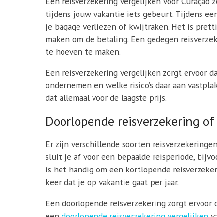
Een reisverzekering vergelijken voor Curaçao z
tijdens jouw vakantie iets gebeurt. Tijdens ee
je bagage verliezen of kwijtraken. Het is prett
maken om de betaling. Een gedegen reisverzeke
te hoeven te maken.
Een reisverzekering vergelijken zorgt ervoor d
ondernemen en welke risico’s daar aan vastplak
dat allemaal voor de laagste prijs.
Doorlopende reisverzekering of
Er zijn verschillende soorten reisverzekeringe
sluit je af voor een bepaalde reisperiode, bijv
is het handig om een kortlopende reisverzekerin
keer dat je op vakantie gaat per jaar.
Een doorlopende reisverzekering zorgt ervoor d
een
doorlopende reisverzekering vergelijken
va