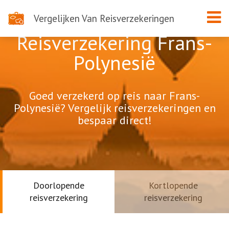
Vergelijken Van Reisverzekeringen
Reisverzekering Frans-
Polynesië
Goed verzekerd op reis naar Frans-
Polynesië? Vergelijk reisverzekeringen en
bespaar direct!
Doorlopende
Kortlopende
reisverzekering
reisverzekering