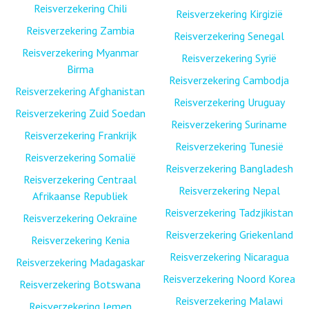
Reisverzekering Chili
Reisverzekering Kirgizië
Reisverzekering Zambia
Reisverzekering Senegal
Reisverzekering Myanmar
Reisverzekering Syrië
Birma
Reisverzekering Cambodja
Reisverzekering Afghanistan
Reisverzekering Uruguay
Reisverzekering Zuid Soedan
Reisverzekering Suriname
Reisverzekering Frankrijk
Reisverzekering Tunesië
Reisverzekering Somalië
Reisverzekering Bangladesh
Reisverzekering Centraal
Reisverzekering Nepal
Afrikaanse Republiek
Reisverzekering Tadzjikistan
Reisverzekering Oekraïne
Reisverzekering Griekenland
Reisverzekering Kenia
Reisverzekering Nicaragua
Reisverzekering Madagaskar
Reisverzekering Noord Korea
Reisverzekering Botswana
Reisverzekering Malawi
Reisverzekering Jemen