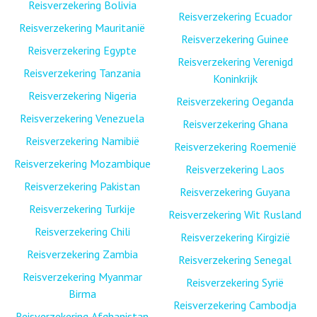
Reisverzekering Bolivia
Reisverzekering Ecuador
Reisverzekering Mauritanië
Reisverzekering Guinee
Reisverzekering Egypte
Reisverzekering Verenigd
Reisverzekering Tanzania
Koninkrijk
Reisverzekering Nigeria
Reisverzekering Oeganda
Reisverzekering Venezuela
Reisverzekering Ghana
Reisverzekering Namibië
Reisverzekering Roemenië
Reisverzekering Mozambique
Reisverzekering Laos
Reisverzekering Pakistan
Reisverzekering Guyana
Reisverzekering Turkije
Reisverzekering Wit Rusland
Reisverzekering Chili
Reisverzekering Kirgizië
Reisverzekering Zambia
Reisverzekering Senegal
Reisverzekering Myanmar
Reisverzekering Syrië
Birma
Reisverzekering Cambodja
Reisverzekering Afghanistan