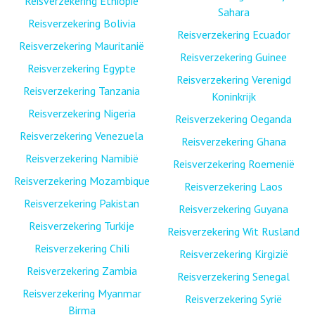
Reisverzekering Ethiopië
Sahara
Reisverzekering Bolivia
Reisverzekering Ecuador
Reisverzekering Mauritanië
Reisverzekering Guinee
Reisverzekering Egypte
Reisverzekering Verenigd
Reisverzekering Tanzania
Koninkrijk
Reisverzekering Nigeria
Reisverzekering Oeganda
Reisverzekering Venezuela
Reisverzekering Ghana
Reisverzekering Namibië
Reisverzekering Roemenië
Reisverzekering Mozambique
Reisverzekering Laos
Reisverzekering Pakistan
Reisverzekering Guyana
Reisverzekering Turkije
Reisverzekering Wit Rusland
Reisverzekering Chili
Reisverzekering Kirgizië
Reisverzekering Zambia
Reisverzekering Senegal
Reisverzekering Myanmar
Reisverzekering Syrië
Birma