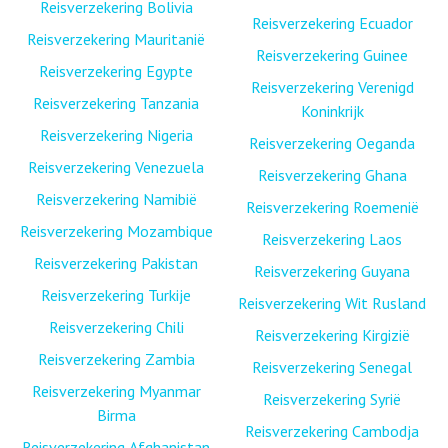
Reisverzekering Bolivia
Reisverzekering Ecuador
Reisverzekering Mauritanië
Reisverzekering Guinee
Reisverzekering Egypte
Reisverzekering Verenigd
Reisverzekering Tanzania
Koninkrijk
Reisverzekering Nigeria
Reisverzekering Oeganda
Reisverzekering Venezuela
Reisverzekering Ghana
Reisverzekering Namibië
Reisverzekering Roemenië
Reisverzekering Mozambique
Reisverzekering Laos
Reisverzekering Pakistan
Reisverzekering Guyana
Reisverzekering Turkije
Reisverzekering Wit Rusland
Reisverzekering Chili
Reisverzekering Kirgizië
Reisverzekering Zambia
Reisverzekering Senegal
Reisverzekering Myanmar
Reisverzekering Syrië
Birma
Reisverzekering Cambodja
Reisverzekering Afghanistan