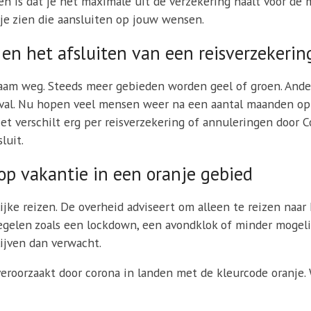
n is dat je het maximale uit de verzekering haalt voor de mi
n je zien die aansluiten op jouw wensen.
en het afsluiten van een reisverzekerin
m weg. Steeds meer gebieden worden geel of groen. Andere
geval. Nu hopen veel mensen weer na een aantal maanden op
et verschilt erg per reisverzekering of annuleringen door C
luit.
op vakantie in een oranje gebied
jke reizen. De overheid adviseert om alleen te reizen naar h
gelen zoals een lockdown, een avondklok of minder mogelij
lijven dan verwacht.
eroorzaakt door corona in landen met de kleurcode oranje.