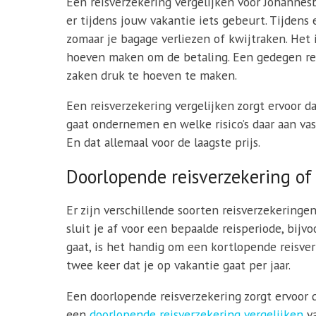
Een reisverzekering vergelijken voor Johannesb
er tijdens jouw vakantie iets gebeurt. Tijdens
zomaar je bagage verliezen of kwijtraken. Het i
hoeven maken om de betaling. Een gedegen reis
zaken druk te hoeven te maken.
Een reisverzekering vergelijken zorgt ervoor d
gaat ondernemen en welke risico’s daar aan vas
En dat allemaal voor de laagste prijs.
Doorlopende reisverzekering of
Er zijn verschillende soorten reisverzekeringe
sluit je af voor een bepaalde reisperiode, bij
gaat, is het handig om een kortlopende reisverz
twee keer dat je op vakantie gaat per jaar.
Een doorlopende reisverzekering zorgt ervoor d
een
doorlopende reisverzekering vergelijken
va