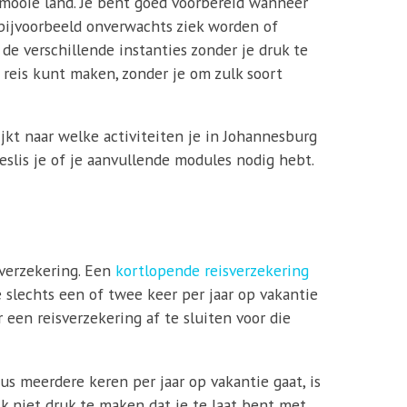
t mooie land. Je bent goed voorbereid wanneer
t bijvoorbeeld onverwachts ziek worden of
 de verschillende instanties zonder je druk te
 reis kunt maken, zonder je om zulk soort
ijkt naar welke activiteiten je in Johannesburg
eslis je of je aanvullende modules nodig hebt.
sverzekering. Een
kortlopende reisverzekering
e slechts een of twee keer per jaar op vakantie
r een reisverzekering af te sluiten voor die
us meerdere keren per jaar op vakantie gaat, is
ijk niet druk te maken dat je te laat bent met