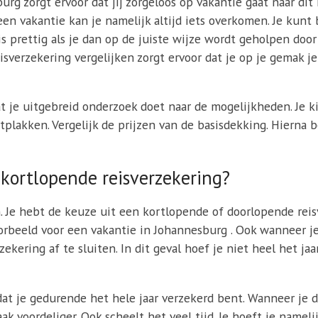
urg zorgt ervoor dat jij zorgeloos op vakantie gaat naar di
 een vakantie kan je namelijk altijd iets overkomen. Je kun
s prettig als je dan op de juiste wijze wordt geholpen door
verzekering vergelijken zorgt ervoor dat je op je gemak je
at je uitgebreid onderzoek doet naar de mogelijkheden. Je k
tplakken. Vergelijk de prijzen van de basisdekking. Hierna b
 kortlopende reisverzekering?
n. Je hebt de keuze uit een kortlopende of doorlopende rei
voorbeeld voor een vakantie in Johannesburg . Ook wanneer j
ekering af te sluiten. In dit geval hoef je niet heel het jaa
at je gedurende het hele jaar verzekerd bent. Wanneer je d
ak voordeliger. Ook scheelt het veel tijd. Je hoeft je namel