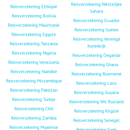
Reisverzekering Westelijke
Reisverzekering Ethiopië
Sahara
Reisverzekering Bolivia
Reisverzekering Ecuador
Reisverzekering Mauritanië
Reisverzekering Guinee
Reisverzekering Egypte
Reisverzekering Verenigd
Reisverzekering Tanzania
Koninkrijk
Reisverzekering Nigeria
Reisverzekering Oeganda
Reisverzekering Venezuela
Reisverzekering Ghana
Reisverzekering Namibië
Reisverzekering Roemenië
Reisverzekering Mozambique
Reisverzekering Laos
Reisverzekering Pakistan
Reisverzekering Guyana
Reisverzekering Turkije
Reisverzekering Wit Rusland
Reisverzekering Chili
Reisverzekering Kirgizië
Reisverzekering Zambia
Reisverzekering Senegal
Reisverzekering Myanmar
Reisverzekering Syrië