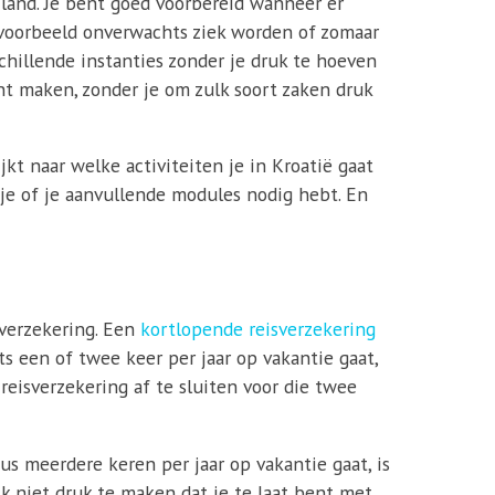
e land. Je bent goed voorbereid wanneer er
ijvoorbeeld onverwachts ziek worden of zomaar
schillende instanties zonder je druk te hoeven
nt maken, zonder je om zulk soort zaken druk
jkt naar welke activiteiten je in Kroatië gaat
s je of je aanvullende modules nodig hebt. En
sverzekering. Een
kortlopende reisverzekering
ts een of twee keer per jaar op vakantie gaat,
 reisverzekering af te sluiten voor die twee
us meerdere keren per jaar op vakantie gaat, is
ijk niet druk te maken dat je te laat bent met