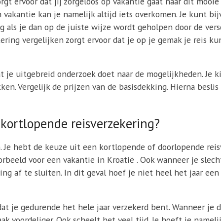
rgt ervoor dat jij zorgeloos op vakantie gaat naar dit mooi
n vakantie kan je namelijk altijd iets overkomen. Je kunt b
ig als je dan op de juiste wijze wordt geholpen door de ver
ring vergelijken zorgt ervoor dat je op je gemak je reis ku
t je uitgebreid onderzoek doet naar de mogelijkheden. Je ki
ken. Vergelijk de prijzen van de basisdekking. Hierna besli
 kortlopende reisverzekering?
n. Je hebt de keuze uit een kortlopende of doorlopende rei
oorbeeld voor een vakantie in Kroatië . Ook wanneer je slech
g af te sluiten. In dit geval hoef je niet heel het jaar een
at je gedurende het hele jaar verzekerd bent. Wanneer je d
ak voordeliger. Ook scheelt het veel tijd. Je hoeft je namel