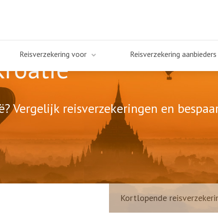
Reisverzekering voor
Reisverzekering aanbieders
Kroatië
ë? Vergelijk reisverzekeringen en bespaar
Kortlopende reisverzekeri