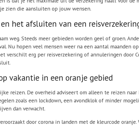
n is dat je het maximale uit de verzekering haalt voor de mi
n je zien die aansluiten op jouw wensen.
en het afsluiten van een reisverzekerin
m weg. Steeds meer gebieden worden geel of groen. Andere
geval. Nu hopen veel mensen weer na een aantal maanden op
et verschilt erg per reisverzekering of annuleringen door C
luit.
op vakantie in een oranje gebied
jke reizen. De overheid adviseert om alleen te reizen naar h
gelen zoals een lockdown, een avondklok of minder mogelij
lijven dan verwacht.
eroorzaakt door corona in landen met de kleurcode oranje.