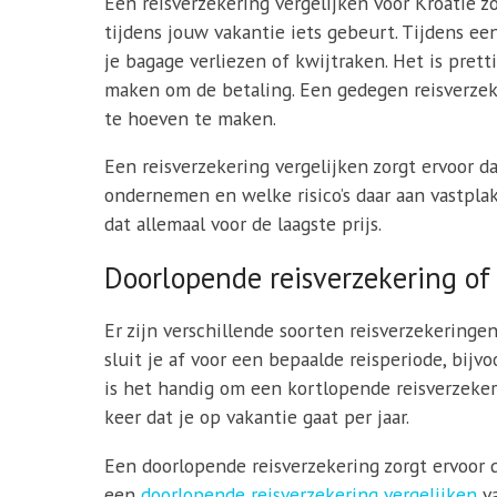
Een reisverzekering vergelijken voor Kroatië zo
tijdens jouw vakantie iets gebeurt. Tijdens ee
je bagage verliezen of kwijtraken. Het is prett
maken om de betaling. Een gedegen reisverzeke
te hoeven te maken.
Een reisverzekering vergelijken zorgt ervoor da
ondernemen en welke risico’s daar aan vastplak
dat allemaal voor de laagste prijs.
Doorlopende reisverzekering of
Er zijn verschillende soorten reisverzekeringe
sluit je af voor een bepaalde reisperiode, bijv
is het handig om een kortlopende reisverzekerin
keer dat je op vakantie gaat per jaar.
Een doorlopende reisverzekering zorgt ervoor d
een
doorlopende reisverzekering vergelijken
va