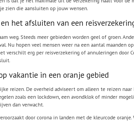
n is dat je het maximale uit de verzekering haalt voor de mi
n je zien die aansluiten op jouw wensen.
en het afsluiten van een reisverzekerin
m weg. Steeds meer gebieden worden geel of groen. Andere
geval. Nu hopen veel mensen weer na een aantal maanden op
et verschilt erg per reisverzekering of annuleringen door C
luit.
op vakantie in een oranje gebied
jke reizen. De overheid adviseert om alleen te reizen naar h
gelen zoals een lockdown, een avondklok of minder mogelij
lijven dan verwacht.
eroorzaakt door corona in landen met de kleurcode oranje.