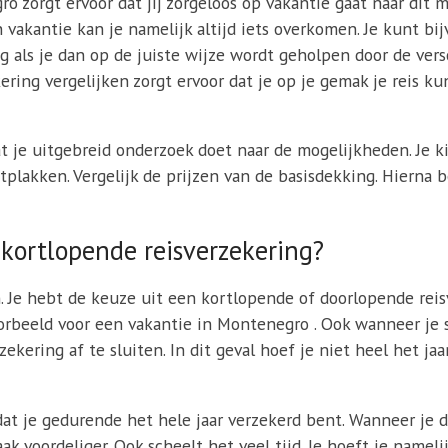
o zorgt ervoor dat jij zorgeloos op vakantie gaat naar dit 
n vakantie kan je namelijk altijd iets overkomen. Je kunt b
ig als je dan op de juiste wijze wordt geholpen door de ver
ring vergelijken zorgt ervoor dat je op je gemak je reis ku
at je uitgebreid onderzoek doet naar de mogelijkheden. Je k
tplakken. Vergelijk de prijzen van de basisdekking. Hierna b
 kortlopende reisverzekering?
n. Je hebt de keuze uit een kortlopende of doorlopende rei
voorbeeld voor een vakantie in Montenegro . Ook wanneer je 
ekering af te sluiten. In dit geval hoef je niet heel het jaa
at je gedurende het hele jaar verzekerd bent. Wanneer je d
ak voordeliger. Ook scheelt het veel tijd. Je hoeft je namel