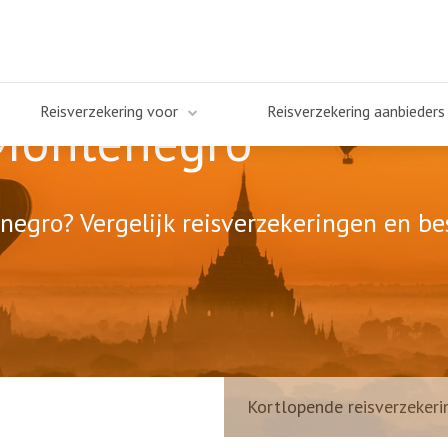
Reisverzekering voor
Reisverzekering aanbieders
 Montenegro
egro? Vergelijk reisverzekeringen en be
Kortlopende reisverzekeri