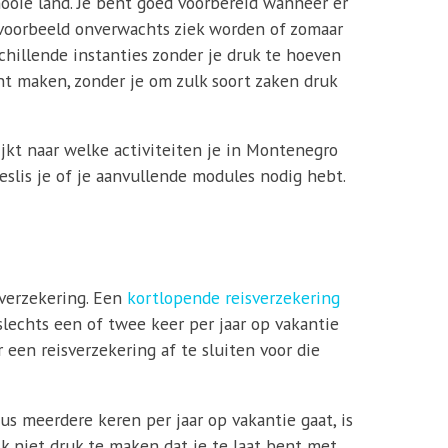
mooie land. Je bent goed voorbereid wanneer er
ijvoorbeeld onverwachts ziek worden of zomaar
schillende instanties zonder je druk te hoeven
nt maken, zonder je om zulk soort zaken druk
ijkt naar welke activiteiten je in Montenegro
eslis je of je aanvullende modules nodig hebt.
sverzekering. Een
kortlopende reisverzekering
slechts een of twee keer per jaar op vakantie
r een reisverzekering af te sluiten voor die
us meerdere keren per jaar op vakantie gaat, is
ijk niet druk te maken dat je te laat bent met