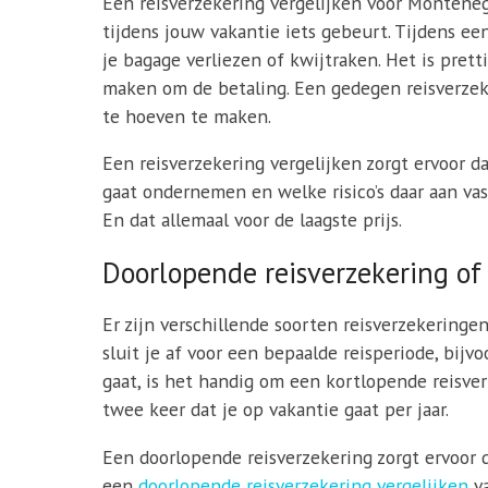
Een reisverzekering vergelijken voor Montenegr
tijdens jouw vakantie iets gebeurt. Tijdens ee
je bagage verliezen of kwijtraken. Het is prett
maken om de betaling. Een gedegen reisverzeke
te hoeven te maken.
Een reisverzekering vergelijken zorgt ervoor d
gaat ondernemen en welke risico’s daar aan vas
En dat allemaal voor de laagste prijs.
Doorlopende reisverzekering of
Er zijn verschillende soorten reisverzekeringe
sluit je af voor een bepaalde reisperiode, bij
gaat, is het handig om een kortlopende reisverz
twee keer dat je op vakantie gaat per jaar.
Een doorlopende reisverzekering zorgt ervoor d
een
doorlopende reisverzekering vergelijken
va