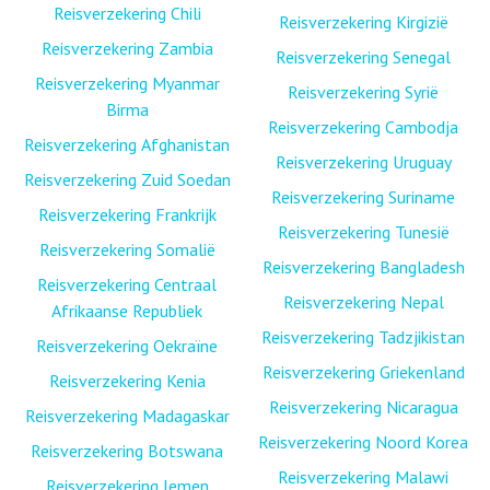
Reisverzekering Chili
Reisverzekering Kirgizië
Reisverzekering Zambia
Reisverzekering Senegal
Reisverzekering Myanmar
Reisverzekering Syrië
Birma
Reisverzekering Cambodja
Reisverzekering Afghanistan
Reisverzekering Uruguay
Reisverzekering Zuid Soedan
Reisverzekering Suriname
Reisverzekering Frankrijk
Reisverzekering Tunesië
Reisverzekering Somalië
Reisverzekering Bangladesh
Reisverzekering Centraal
Reisverzekering Nepal
Afrikaanse Republiek
Reisverzekering Tadzjikistan
Reisverzekering Oekraïne
Reisverzekering Griekenland
Reisverzekering Kenia
Reisverzekering Nicaragua
Reisverzekering Madagaskar
Reisverzekering Noord Korea
Reisverzekering Botswana
Reisverzekering Malawi
Reisverzekering Jemen