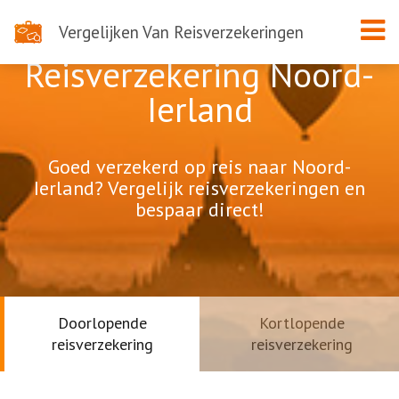
Vergelijken Van Reisverzekeringen
Reisverzekering Noord-
Ierland
Goed verzekerd op reis naar Noord-
Ierland? Vergelijk reisverzekeringen en
bespaar direct!
Doorlopende
Kortlopende
reisverzekering
reisverzekering