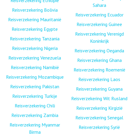
Reisverzekering Ethiopië
Sahara
Reisverzekering Bolivia
Reisverzekering Ecuador
Reisverzekering Mauritanië
Reisverzekering Guinee
Reisverzekering Egypte
Reisverzekering Verenigd
Reisverzekering Tanzania
Koninkrijk
Reisverzekering Nigeria
Reisverzekering Oeganda
Reisverzekering Venezuela
Reisverzekering Ghana
Reisverzekering Namibië
Reisverzekering Roemenië
Reisverzekering Mozambique
Reisverzekering Laos
Reisverzekering Pakistan
Reisverzekering Guyana
Reisverzekering Turkije
Reisverzekering Wit Rusland
Reisverzekering Chili
Reisverzekering Kirgizië
Reisverzekering Zambia
Reisverzekering Senegal
Reisverzekering Myanmar
Reisverzekering Syrië
Birma