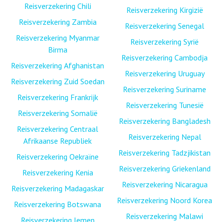
Reisverzekering Chili
Reisverzekering Kirgizië
Reisverzekering Zambia
Reisverzekering Senegal
Reisverzekering Myanmar
Reisverzekering Syrië
Birma
Reisverzekering Cambodja
Reisverzekering Afghanistan
Reisverzekering Uruguay
Reisverzekering Zuid Soedan
Reisverzekering Suriname
Reisverzekering Frankrijk
Reisverzekering Tunesië
Reisverzekering Somalië
Reisverzekering Bangladesh
Reisverzekering Centraal
Reisverzekering Nepal
Afrikaanse Republiek
Reisverzekering Tadzjikistan
Reisverzekering Oekraïne
Reisverzekering Griekenland
Reisverzekering Kenia
Reisverzekering Nicaragua
Reisverzekering Madagaskar
Reisverzekering Noord Korea
Reisverzekering Botswana
Reisverzekering Malawi
Reisverzekering Jemen