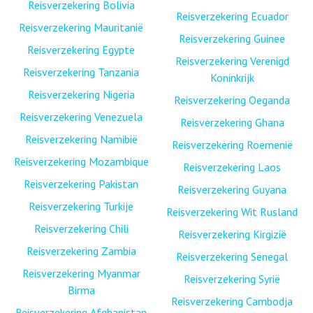
Reisverzekering Bolivia
Reisverzekering Ecuador
Reisverzekering Mauritanië
Reisverzekering Guinee
Reisverzekering Egypte
Reisverzekering Verenigd
Reisverzekering Tanzania
Koninkrijk
Reisverzekering Nigeria
Reisverzekering Oeganda
Reisverzekering Venezuela
Reisverzekering Ghana
Reisverzekering Namibië
Reisverzekering Roemenië
Reisverzekering Mozambique
Reisverzekering Laos
Reisverzekering Pakistan
Reisverzekering Guyana
Reisverzekering Turkije
Reisverzekering Wit Rusland
Reisverzekering Chili
Reisverzekering Kirgizië
Reisverzekering Zambia
Reisverzekering Senegal
Reisverzekering Myanmar
Reisverzekering Syrië
Birma
Reisverzekering Cambodja
Reisverzekering Afghanistan