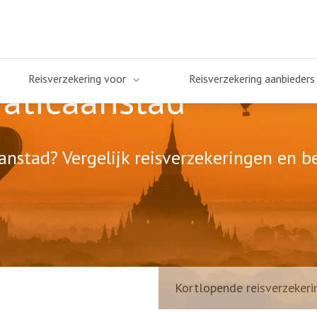
Reisverzekering voor
Reisverzekering aanbieders
Vaticaanstad
anstad? Vergelijk reisverzekeringen en be
Kortlopende reisverzekeri