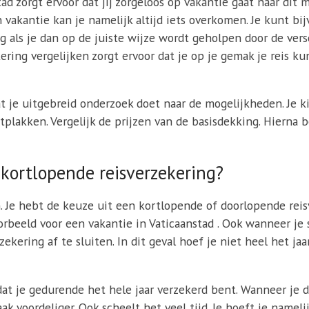
ad zorgt ervoor dat jij zorgeloos op vakantie gaat naar dit
n vakantie kan je namelijk altijd iets overkomen. Je kunt b
ig als je dan op de juiste wijze wordt geholpen door de ver
ring vergelijken zorgt ervoor dat je op je gemak je reis ku
t je uitgebreid onderzoek doet naar de mogelijkheden. Je ki
tplakken. Vergelijk de prijzen van de basisdekking. Hierna b
 kortlopende reisverzekering?
n. Je hebt de keuze uit een kortlopende of doorlopende rei
oorbeeld voor een vakantie in Vaticaanstad . Ook wanneer je
ekering af te sluiten. In dit geval hoef je niet heel het jaa
at je gedurende het hele jaar verzekerd bent. Wanneer je d
ak voordeliger. Ook scheelt het veel tijd. Je hoeft je namel