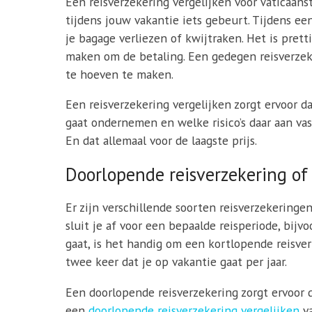
Een reisverzekering vergelijken voor Vaticaanst
tijdens jouw vakantie iets gebeurt. Tijdens ee
je bagage verliezen of kwijtraken. Het is prett
maken om de betaling. Een gedegen reisverzeke
te hoeven te maken.
Een reisverzekering vergelijken zorgt ervoor da
gaat ondernemen en welke risico’s daar aan vas
En dat allemaal voor de laagste prijs.
Doorlopende reisverzekering of
Er zijn verschillende soorten reisverzekeringe
sluit je af voor een bepaalde reisperiode, bijv
gaat, is het handig om een kortlopende reisverz
twee keer dat je op vakantie gaat per jaar.
Een doorlopende reisverzekering zorgt ervoor d
een
doorlopende reisverzekering vergelijken
va