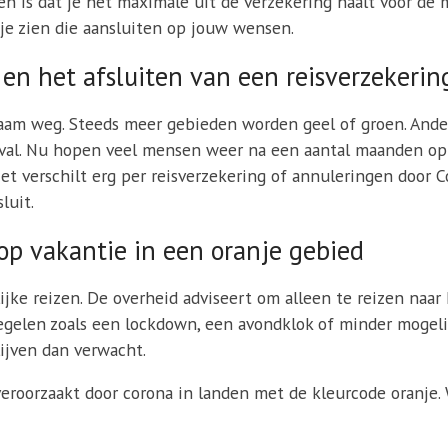
n is dat je het maximale uit de verzekering haalt voor de mi
n je zien die aansluiten op jouw wensen.
en het afsluiten van een reisverzekerin
m weg. Steeds meer gebieden worden geel of groen. Andere
geval. Nu hopen veel mensen weer na een aantal maanden op
et verschilt erg per reisverzekering of annuleringen door C
luit.
op vakantie in een oranje gebied
jke reizen. De overheid adviseert om alleen te reizen naar h
gelen zoals een lockdown, een avondklok of minder mogelij
lijven dan verwacht.
eroorzaakt door corona in landen met de kleurcode oranje.