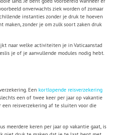
 mooie land. Je bent goed voorbereid wanneer er
ijvoorbeeld onverwachts ziek worden of zomaar
schillende instanties zonder je druk te hoeven
nt maken, zonder je om zulk soort zaken druk
jkt naar welke activiteiten je in Vaticaanstad
eslis je of je aanvullende modules nodig hebt.
sverzekering. Een
kortlopende reisverzekering
 slechts een of twee keer per jaar op vakantie
r een reisverzekering af te sluiten voor die
us meerdere keren per jaar op vakantie gaat, is
ijk niet druk te maken dat je te laat bent met