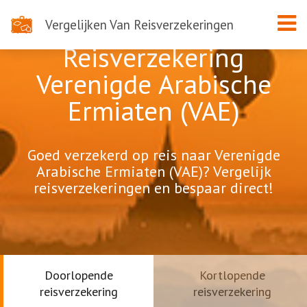
Vergelijken Van Reisverzekeringen
Reisverzekering
Verenigde Arabische
Ermiaten (VAE)
Goed verzekerd op reis naar Verenigde
Arabische Ermiaten (VAE)? Vergelijk
reisverzekeringen en bespaar direct!
Doorlopende
Kortlopende
reisverzekering
reisverzekering