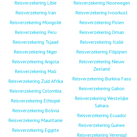
Reisverzekering Libië
Reisverzekering Noorwegen
Reisverzekering Iran
Reisverzekering Ivoorkust
Reisverzekering Mongolië
Reisverzekering Polen
Reisverzekering Peru
Reisverzekering Oman
Reisverzekering Tsjaad
Reisverzekering Italië
Reisverzekering Niger
Reisverzekering Filipijnen
Reisverzekering Angola
Reisverzekering Nieuw
Zeeland
Reisverzekering Mali
Reisverzekering Burkina Faso
Reisverzekering Zuid Afrika
Reisverzekering Gabon
Reisverzekering Colombia
Reisverzekering Westelijke
Reisverzekering Ethiopië
Sahara
Reisverzekering Bolivia
Reisverzekering Ecuador
Reisverzekering Mauritanië
Reisverzekering Guinee
Reisverzekering Egypte
Reisverzekering Verenigd