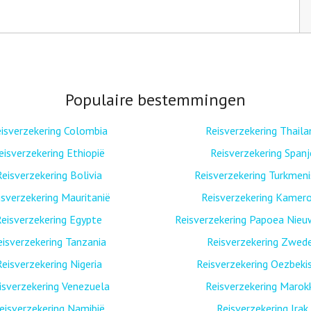
Populaire bestemmingen
isverzekering Colombia
Reisverzekering Thaila
eisverzekering Ethiopië
Reisverzekering Spanj
Reisverzekering Bolivia
Reisverzekering Turkmen
isverzekering Mauritanië
Reisverzekering Kamer
eisverzekering Egypte
Reisverzekering Papoea Nieu
eisverzekering Tanzania
Reisverzekering Zwed
Reisverzekering Nigeria
Reisverzekering Oezbeki
isverzekering Venezuela
Reisverzekering Marok
eisverzekering Namibië
Reisverzekering Irak