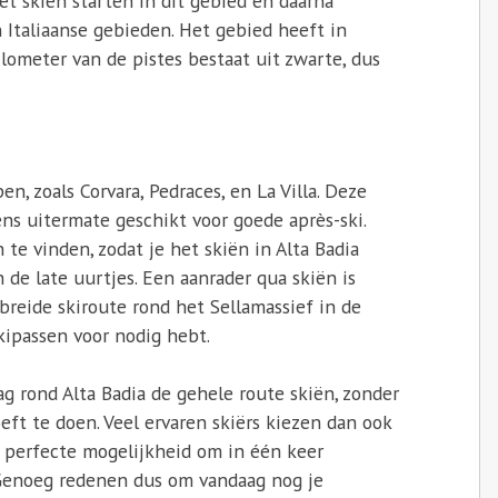
et skiën starten in dit gebied en daarna
 Italiaanse gebieden. Het gebied heeft in
ilometer van de pistes bestaat uit zwarte, dus
, zoals Corvara, Pedraces, en La Villa. Deze
ens uitermate geschikt voor goede après-ski.
 te vinden, zodat je het skiën in Alta Badia
de late uurtjes. Een aanrader qua skiën is
ebreide skiroute rond het Sellamassief in de
kipassen voor nodig hebt.
ag rond Alta Badia de gehele route skiën, zonder
oeft te doen. Veel ervaren skiërs kiezen dan ook
en perfecte mogelijkheid om in één keer
 Genoeg redenen dus om vandaag nog je