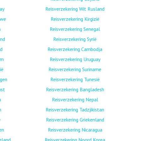
ay
Reisverzekering Wit Rusland
bwe
Reisverzekering Kirgizië
n
Reisverzekering Senegal
and
Reisverzekering Syrië
nd
Reisverzekering Cambodja
am
Reisverzekering Uruguay
ië
Reisverzekering Suriname
egen
Reisverzekering Tunesië
ust
Reisverzekering Bangladesh
n
Reisverzekering Nepal
n
Reisverzekering Tadzjikistan
ë
Reisverzekering Griekenland
nen
Reisverzekering Nicaragua
eland
Reisverzekering Noord Korea