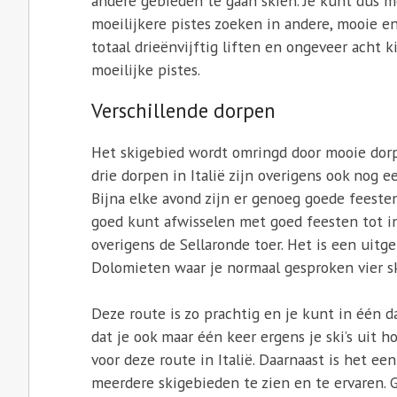
andere gebieden te gaan skiën. Je kunt dus m
moeilijkere pistes zoeken in andere, mooie en
totaal drieënvijftig liften en ongeveer acht k
moeilijke pistes.
Verschillende dorpen
Het skigebied wordt omringd door mooie dorpen
drie dorpen in Italië zijn overigens ook nog e
Bijna elke avond zijn er genoeg goede feesten
goed kunt afwisselen met goed feesten tot in 
overigens de Sellaronde toer. Het is een uitg
Dolomieten waar je normaal gesproken vier s
Deze route is zo prachtig en je kunt in één d
dat je ook maar één keer ergens je ski’s uit h
voor deze route in Italië. Daarnaast is het e
meerdere skigebieden te zien en te ervaren.