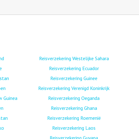
nd
Reisverzekering Westelijke Sahara
e
Reisverzekering Ecuador
istan
Reisverzekering Guinee
oen
Reisverzekering Verenigd Koninkrijk
w Guinea
Reisverzekering Oeganda
en
Reisverzekering Ghana
stan
Reisverzekering Roemenië
ko
Reisverzekering Laos
Reisverzekering Guyana