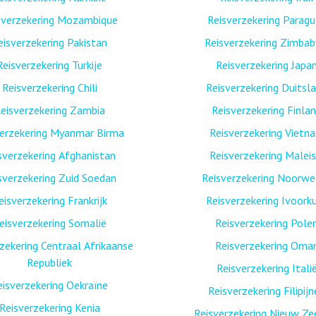
sverzekering Mozambique
Reisverzekering Paragu
eisverzekering Pakistan
Reisverzekering Zimba
Reisverzekering Turkije
Reisverzekering Japa
Reisverzekering Chili
Reisverzekering Duitsl
eisverzekering Zambia
Reisverzekering Finla
verzekering Myanmar Birma
Reisverzekering Vietn
sverzekering Afghanistan
Reisverzekering Maleis
sverzekering Zuid Soedan
Reisverzekering Noorw
eisverzekering Frankrijk
Reisverzekering Ivoork
eisverzekering Somalië
Reisverzekering Pole
zekering Centraal Afrikaanse
Reisverzekering Oma
Republiek
Reisverzekering Itali
eisverzekering Oekraïne
Reisverzekering Filipij
Reisverzekering Kenia
Reisverzekering Nieuw Ze