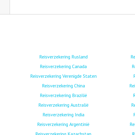
Reisverzekering Rusland
Re
Reisverzekering Canada
R
Reisverzekering Verenigde Staten
Reisverzekering China
Re
Reisverzekering Brazilië
R
Reisverzekering Australië
R
Reisverzekering India
Reisverzekering Argentinië
Re
Reisverzekering Kazachstan
R