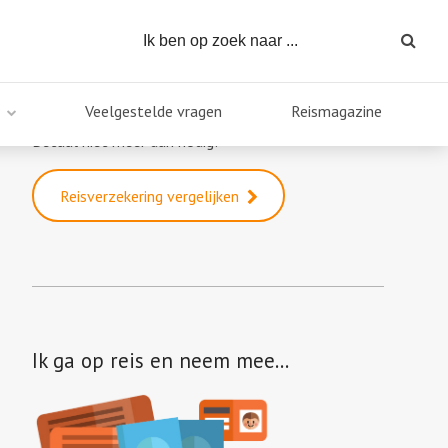
Reisverzekering vergelijken
Veelgestelde vragen
Reismagazine
Direct een goedkope reisverzekering?
Betaal niet meer dan nodig!
Reisverzekering vergelijken
Ik ga op reis en neem mee…