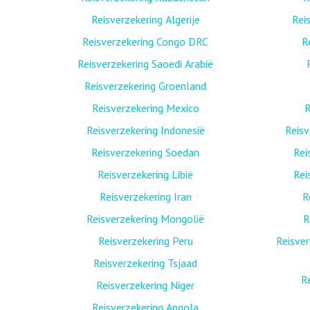
Reisverzekering Algerije
Rei
Reisverzekering Congo DRC
R
Reisverzekering Saoedi Arabië
Reisverzekering Groenland
Reisverzekering Mexico
R
Reisverzekering Indonesië
Reis
Reisverzekering Soedan
Rei
Reisverzekering Libië
Rei
Reisverzekering Iran
R
Reisverzekering Mongolië
R
Reisverzekering Peru
Reisver
Reisverzekering Tsjaad
R
Reisverzekering Niger
Reisverzekering Angola