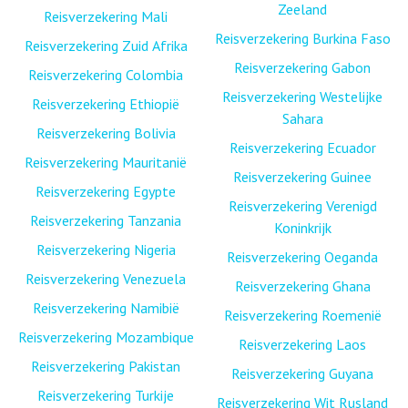
Zeeland
Reisverzekering Mali
Reisverzekering Burkina Faso
Reisverzekering Zuid Afrika
Reisverzekering Gabon
Reisverzekering Colombia
Reisverzekering Westelijke
Reisverzekering Ethiopië
Sahara
Reisverzekering Bolivia
Reisverzekering Ecuador
Reisverzekering Mauritanië
Reisverzekering Guinee
Reisverzekering Egypte
Reisverzekering Verenigd
Reisverzekering Tanzania
Koninkrijk
Reisverzekering Nigeria
Reisverzekering Oeganda
Reisverzekering Venezuela
Reisverzekering Ghana
Reisverzekering Namibië
Reisverzekering Roemenië
Reisverzekering Mozambique
Reisverzekering Laos
Reisverzekering Pakistan
Reisverzekering Guyana
Reisverzekering Turkije
Reisverzekering Wit Rusland