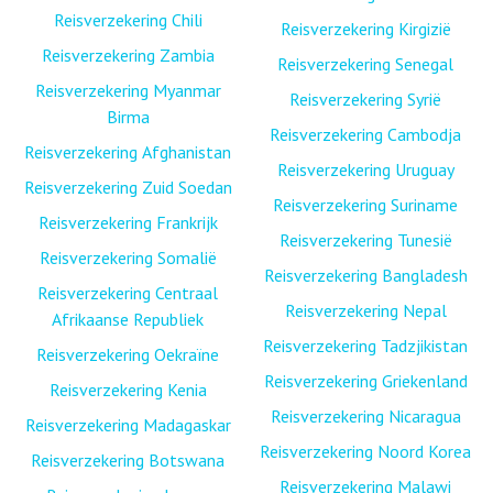
Reisverzekering Chili
Reisverzekering Kirgizië
Reisverzekering Zambia
Reisverzekering Senegal
Reisverzekering Myanmar
Reisverzekering Syrië
Birma
Reisverzekering Cambodja
Reisverzekering Afghanistan
Reisverzekering Uruguay
Reisverzekering Zuid Soedan
Reisverzekering Suriname
Reisverzekering Frankrijk
Reisverzekering Tunesië
Reisverzekering Somalië
Reisverzekering Bangladesh
Reisverzekering Centraal
Reisverzekering Nepal
Afrikaanse Republiek
Reisverzekering Tadzjikistan
Reisverzekering Oekraïne
Reisverzekering Griekenland
Reisverzekering Kenia
Reisverzekering Nicaragua
Reisverzekering Madagaskar
Reisverzekering Noord Korea
Reisverzekering Botswana
Reisverzekering Malawi