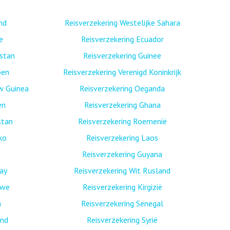
nd
Reisverzekering Westelijke Sahara
e
Reisverzekering Ecuador
istan
Reisverzekering Guinee
oen
Reisverzekering Verenigd Koninkrijk
w Guinea
Reisverzekering Oeganda
en
Reisverzekering Ghana
stan
Reisverzekering Roemenië
ko
Reisverzekering Laos
Reisverzekering Guyana
ay
Reisverzekering Wit Rusland
bwe
Reisverzekering Kirgizië
n
Reisverzekering Senegal
and
Reisverzekering Syrië