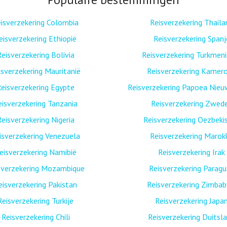
isverzekering Colombia
Reisverzekering Thaila
eisverzekering Ethiopië
Reisverzekering Spanj
Reisverzekering Bolivia
Reisverzekering Turkmen
isverzekering Mauritanië
Reisverzekering Kamer
eisverzekering Egypte
Reisverzekering Papoea Nieu
eisverzekering Tanzania
Reisverzekering Zwed
Reisverzekering Nigeria
Reisverzekering Oezbeki
isverzekering Venezuela
Reisverzekering Marok
eisverzekering Namibië
Reisverzekering Irak
sverzekering Mozambique
Reisverzekering Paragu
eisverzekering Pakistan
Reisverzekering Zimba
Reisverzekering Turkije
Reisverzekering Japa
Reisverzekering Chili
Reisverzekering Duitsl