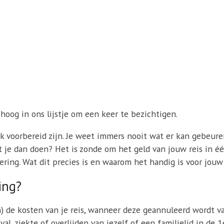
 hoog in ons lijstje om een keer te bezichtigen.
jk voorbereid zijn. Je weet immers nooit wat er kan gebeure
et je dan doen? Het is zonde om het geld van jouw reis in éé
ing. Wat dit precies is en waarom het handig is voor jouw r
ing?
n) de kosten van je reis, wanneer deze geannuleerd wordt 
l, ziekte of overlijden van jezelf of een familielid in de 1e