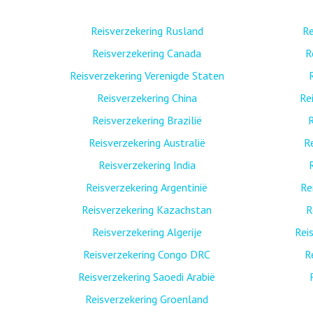
Reisverzekering Rusland
Re
Reisverzekering Canada
R
Reisverzekering Verenigde Staten
Reisverzekering China
Re
Reisverzekering Brazilië
R
Reisverzekering Australië
R
Reisverzekering India
Reisverzekering Argentinië
Re
Reisverzekering Kazachstan
R
Reisverzekering Algerije
Rei
Reisverzekering Congo DRC
R
Reisverzekering Saoedi Arabië
Reisverzekering Groenland