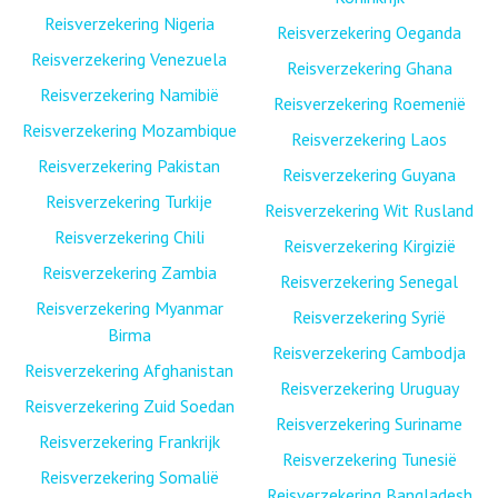
Reisverzekering Nigeria
Reisverzekering Oeganda
Reisverzekering Venezuela
Reisverzekering Ghana
Reisverzekering Namibië
Reisverzekering Roemenië
Reisverzekering Mozambique
Reisverzekering Laos
Reisverzekering Pakistan
Reisverzekering Guyana
Reisverzekering Turkije
Reisverzekering Wit Rusland
Reisverzekering Chili
Reisverzekering Kirgizië
Reisverzekering Zambia
Reisverzekering Senegal
Reisverzekering Myanmar
Reisverzekering Syrië
Birma
Reisverzekering Cambodja
Reisverzekering Afghanistan
Reisverzekering Uruguay
Reisverzekering Zuid Soedan
Reisverzekering Suriname
Reisverzekering Frankrijk
Reisverzekering Tunesië
Reisverzekering Somalië
Reisverzekering Bangladesh