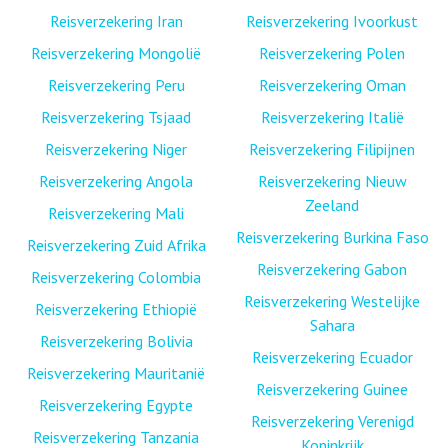
Reisverzekering Iran
Reisverzekering Ivoorkust
Reisverzekering Mongolië
Reisverzekering Polen
Reisverzekering Peru
Reisverzekering Oman
Reisverzekering Tsjaad
Reisverzekering Italië
Reisverzekering Niger
Reisverzekering Filipijnen
Reisverzekering Angola
Reisverzekering Nieuw
Zeeland
Reisverzekering Mali
Reisverzekering Burkina Faso
Reisverzekering Zuid Afrika
Reisverzekering Gabon
Reisverzekering Colombia
Reisverzekering Westelijke
Reisverzekering Ethiopië
Sahara
Reisverzekering Bolivia
Reisverzekering Ecuador
Reisverzekering Mauritanië
Reisverzekering Guinee
Reisverzekering Egypte
Reisverzekering Verenigd
Reisverzekering Tanzania
Koninkrijk