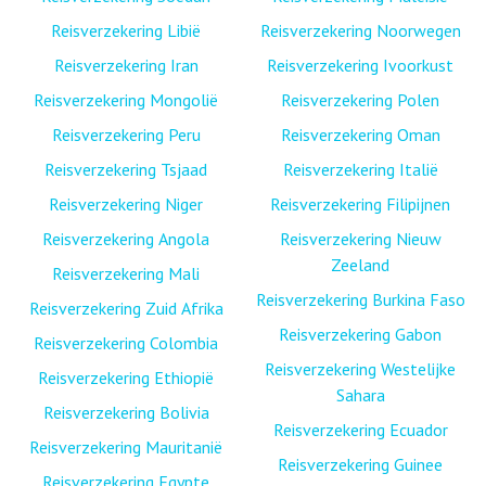
Reisverzekering Libië
Reisverzekering Noorwegen
Reisverzekering Iran
Reisverzekering Ivoorkust
Reisverzekering Mongolië
Reisverzekering Polen
Reisverzekering Peru
Reisverzekering Oman
Reisverzekering Tsjaad
Reisverzekering Italië
Reisverzekering Niger
Reisverzekering Filipijnen
Reisverzekering Angola
Reisverzekering Nieuw
Zeeland
Reisverzekering Mali
Reisverzekering Burkina Faso
Reisverzekering Zuid Afrika
Reisverzekering Gabon
Reisverzekering Colombia
Reisverzekering Westelijke
Reisverzekering Ethiopië
Sahara
Reisverzekering Bolivia
Reisverzekering Ecuador
Reisverzekering Mauritanië
Reisverzekering Guinee
Reisverzekering Egypte