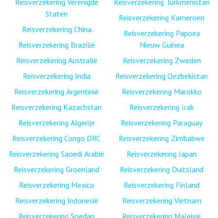
Reisverzekering Verenigde
Reisverzekering Turkmenistan
Staten
Reisverzekering Kameroen
Reisverzekering China
Reisverzekering Papoea
Reisverzekering Brazilië
Nieuw Guinea
Reisverzekering Australië
Reisverzekering Zweden
Reisverzekering India
Reisverzekering Oezbekistan
Reisverzekering Argentinië
Reisverzekering Marokko
Reisverzekering Kazachstan
Reisverzekering Irak
Reisverzekering Algerije
Reisverzekering Paraguay
Reisverzekering Congo DRC
Reisverzekering Zimbabwe
Reisverzekering Saoedi Arabië
Reisverzekering Japan
Reisverzekering Groenland
Reisverzekering Duitsland
Reisverzekering Mexico
Reisverzekering Finland
Reisverzekering Indonesië
Reisverzekering Vietnam
Reisverzekering Soedan
Reisverzekering Maleisië