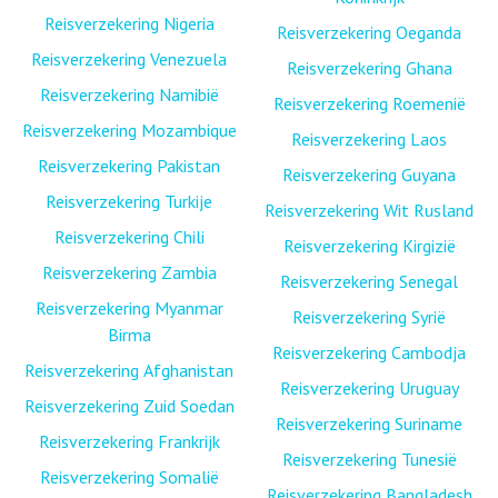
Reisverzekering Nigeria
Reisverzekering Oeganda
Reisverzekering Venezuela
Reisverzekering Ghana
Reisverzekering Namibië
Reisverzekering Roemenië
Reisverzekering Mozambique
Reisverzekering Laos
Reisverzekering Pakistan
Reisverzekering Guyana
Reisverzekering Turkije
Reisverzekering Wit Rusland
Reisverzekering Chili
Reisverzekering Kirgizië
Reisverzekering Zambia
Reisverzekering Senegal
Reisverzekering Myanmar
Reisverzekering Syrië
Birma
Reisverzekering Cambodja
Reisverzekering Afghanistan
Reisverzekering Uruguay
Reisverzekering Zuid Soedan
Reisverzekering Suriname
Reisverzekering Frankrijk
Reisverzekering Tunesië
Reisverzekering Somalië
Reisverzekering Bangladesh