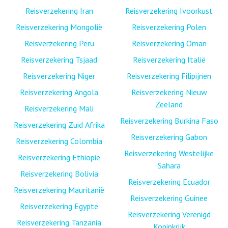
Reisverzekering Iran
Reisverzekering Ivoorkust
Reisverzekering Mongolië
Reisverzekering Polen
Reisverzekering Peru
Reisverzekering Oman
Reisverzekering Tsjaad
Reisverzekering Italië
Reisverzekering Niger
Reisverzekering Filipijnen
Reisverzekering Angola
Reisverzekering Nieuw
Zeeland
Reisverzekering Mali
Reisverzekering Burkina Faso
Reisverzekering Zuid Afrika
Reisverzekering Gabon
Reisverzekering Colombia
Reisverzekering Westelijke
Reisverzekering Ethiopië
Sahara
Reisverzekering Bolivia
Reisverzekering Ecuador
Reisverzekering Mauritanië
Reisverzekering Guinee
Reisverzekering Egypte
Reisverzekering Verenigd
Reisverzekering Tanzania
Koninkrijk