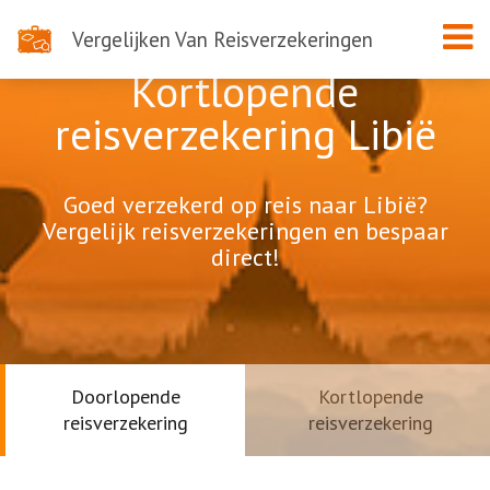
Vergelijken Van Reisverzekeringen
Kortlopende
reisverzekering Libië
Goed verzekerd op reis naar Libië?
Vergelijk reisverzekeringen en bespaar
direct!
Doorlopende
Kortlopende
reisverzekering
reisverzekering