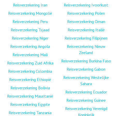
Reisverzekering Iran
Reisverzekering Ivoorkust
Reisverzekering Mongolië
Reisverzekering Polen
Reisverzekering Peru
Reisverzekering Oman
Reisverzekering Tsjaad
Reisverzekering Italië
Reisverzekering Niger
Reisverzekering Filipijnen
Reisverzekering Angola
Reisverzekering Nieuw
Zeeland
Reisverzekering Mali
Reisverzekering Burkina Faso
Reisverzekering Zuid Afrika
Reisverzekering Gabon
Reisverzekering Colombia
Reisverzekering Westelijke
Reisverzekering Ethiopië
Sahara
Reisverzekering Bolivia
Reisverzekering Ecuador
Reisverzekering Mauritanië
Reisverzekering Guinee
Reisverzekering Egypte
Reisverzekering Verenigd
Reisverzekering Tanzania
Koninkrijk