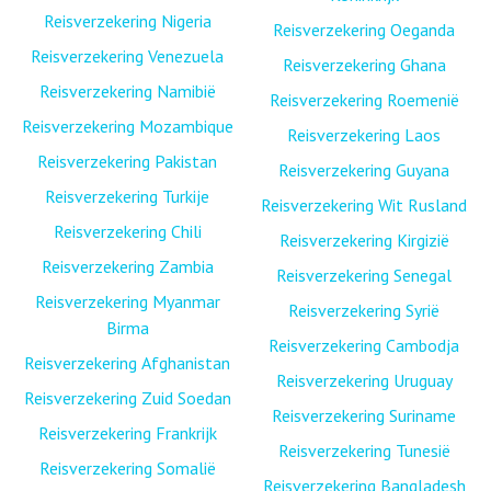
Reisverzekering Nigeria
Reisverzekering Oeganda
Reisverzekering Venezuela
Reisverzekering Ghana
Reisverzekering Namibië
Reisverzekering Roemenië
Reisverzekering Mozambique
Reisverzekering Laos
Reisverzekering Pakistan
Reisverzekering Guyana
Reisverzekering Turkije
Reisverzekering Wit Rusland
Reisverzekering Chili
Reisverzekering Kirgizië
Reisverzekering Zambia
Reisverzekering Senegal
Reisverzekering Myanmar
Reisverzekering Syrië
Birma
Reisverzekering Cambodja
Reisverzekering Afghanistan
Reisverzekering Uruguay
Reisverzekering Zuid Soedan
Reisverzekering Suriname
Reisverzekering Frankrijk
Reisverzekering Tunesië
Reisverzekering Somalië
Reisverzekering Bangladesh