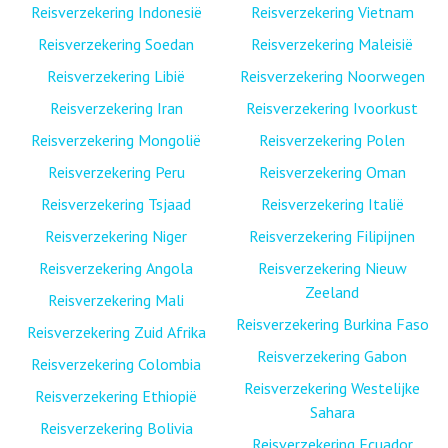
Reisverzekering Indonesië
Reisverzekering Vietnam
Reisverzekering Soedan
Reisverzekering Maleisië
Reisverzekering Libië
Reisverzekering Noorwegen
Reisverzekering Iran
Reisverzekering Ivoorkust
Reisverzekering Mongolië
Reisverzekering Polen
Reisverzekering Peru
Reisverzekering Oman
Reisverzekering Tsjaad
Reisverzekering Italië
Reisverzekering Niger
Reisverzekering Filipijnen
Reisverzekering Angola
Reisverzekering Nieuw
Zeeland
Reisverzekering Mali
Reisverzekering Burkina Faso
Reisverzekering Zuid Afrika
Reisverzekering Gabon
Reisverzekering Colombia
Reisverzekering Westelijke
Reisverzekering Ethiopië
Sahara
Reisverzekering Bolivia
Reisverzekering Ecuador