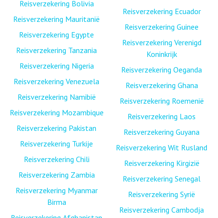
Reisverzekering Bolivia
Reisverzekering Ecuador
Reisverzekering Mauritanië
Reisverzekering Guinee
Reisverzekering Egypte
Reisverzekering Verenigd
Reisverzekering Tanzania
Koninkrijk
Reisverzekering Nigeria
Reisverzekering Oeganda
Reisverzekering Venezuela
Reisverzekering Ghana
Reisverzekering Namibië
Reisverzekering Roemenië
Reisverzekering Mozambique
Reisverzekering Laos
Reisverzekering Pakistan
Reisverzekering Guyana
Reisverzekering Turkije
Reisverzekering Wit Rusland
Reisverzekering Chili
Reisverzekering Kirgizië
Reisverzekering Zambia
Reisverzekering Senegal
Reisverzekering Myanmar
Reisverzekering Syrië
Birma
Reisverzekering Cambodja
Reisverzekering Afghanistan