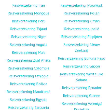
Reisverzekering Iran
Reisverzekering Ivoorkust
Reisverzekering Mongolië
Reisverzekering Polen
Reisverzekering Peru
Reisverzekering Oman
Reisverzekering Tsjaad
Reisverzekering Italië
Reisverzekering Niger
Reisverzekering Filipijnen
Reisverzekering Angola
Reisverzekering Nieuw
Zeeland
Reisverzekering Mali
Reisverzekering Burkina Faso
Reisverzekering Zuid Afrika
Reisverzekering Gabon
Reisverzekering Colombia
Reisverzekering Westelijke
Reisverzekering Ethiopië
Sahara
Reisverzekering Bolivia
Reisverzekering Ecuador
Reisverzekering Mauritanië
Reisverzekering Guinee
Reisverzekering Egypte
Reisverzekering Verenigd
Reisverzekering Tanzania
Koninkrijk