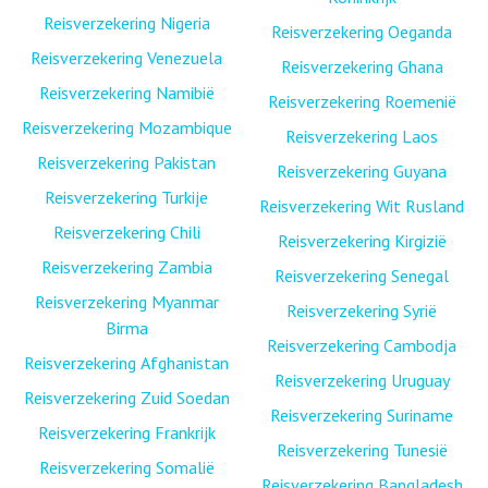
Reisverzekering Nigeria
Reisverzekering Oeganda
Reisverzekering Venezuela
Reisverzekering Ghana
Reisverzekering Namibië
Reisverzekering Roemenië
Reisverzekering Mozambique
Reisverzekering Laos
Reisverzekering Pakistan
Reisverzekering Guyana
Reisverzekering Turkije
Reisverzekering Wit Rusland
Reisverzekering Chili
Reisverzekering Kirgizië
Reisverzekering Zambia
Reisverzekering Senegal
Reisverzekering Myanmar
Reisverzekering Syrië
Birma
Reisverzekering Cambodja
Reisverzekering Afghanistan
Reisverzekering Uruguay
Reisverzekering Zuid Soedan
Reisverzekering Suriname
Reisverzekering Frankrijk
Reisverzekering Tunesië
Reisverzekering Somalië
Reisverzekering Bangladesh