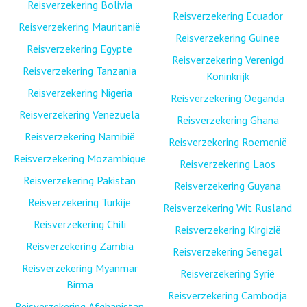
Reisverzekering Bolivia
Reisverzekering Ecuador
Reisverzekering Mauritanië
Reisverzekering Guinee
Reisverzekering Egypte
Reisverzekering Verenigd
Reisverzekering Tanzania
Koninkrijk
Reisverzekering Nigeria
Reisverzekering Oeganda
Reisverzekering Venezuela
Reisverzekering Ghana
Reisverzekering Namibië
Reisverzekering Roemenië
Reisverzekering Mozambique
Reisverzekering Laos
Reisverzekering Pakistan
Reisverzekering Guyana
Reisverzekering Turkije
Reisverzekering Wit Rusland
Reisverzekering Chili
Reisverzekering Kirgizië
Reisverzekering Zambia
Reisverzekering Senegal
Reisverzekering Myanmar
Reisverzekering Syrië
Birma
Reisverzekering Cambodja
Reisverzekering Afghanistan