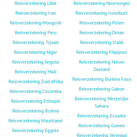
Reisverzekering Libië
Reisverzekering Noorwegen
Reisverzekering Iran
Reisverzekering Ivoorkust
Reisverzekering Mongolië
Reisverzekering Polen
Reisverzekering Peru
Reisverzekering Oman
Reisverzekering Tsjaad
Reisverzekering Italië
Reisverzekering Niger
Reisverzekering Filipijnen
Reisverzekering Angola
Reisverzekering Nieuw
Zeeland
Reisverzekering Mali
Reisverzekering Burkina Faso
Reisverzekering Zuid Afrika
Reisverzekering Gabon
Reisverzekering Colombia
Reisverzekering Westelijke
Reisverzekering Ethiopië
Sahara
Reisverzekering Bolivia
Reisverzekering Ecuador
Reisverzekering Mauritanië
Reisverzekering Guinee
Reisverzekering Egypte
Reisverzekering Verenigd