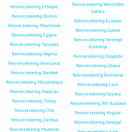
Reisverzekering Westelijke
Reisverzekering Ethiopië
Sahara
Reisverzekering Bolivia
Reisverzekering Ecuador
Reisverzekering Mauritanië
Reisverzekering Guinee
Reisverzekering Egypte
Reisverzekering Verenigd
Reisverzekering Tanzania
Koninkrijk
Reisverzekering Nigeria
Reisverzekering Oeganda
Reisverzekering Venezuela
Reisverzekering Ghana
Reisverzekering Namibië
Reisverzekering Roemenië
Reisverzekering Mozambique
Reisverzekering Laos
Reisverzekering Pakistan
Reisverzekering Guyana
Reisverzekering Turkije
Reisverzekering Wit Rusland
Reisverzekering Chili
Reisverzekering Kirgizië
Reisverzekering Zambia
Reisverzekering Senegal
Reisverzekering Myanmar
Reisverzekering Syrië