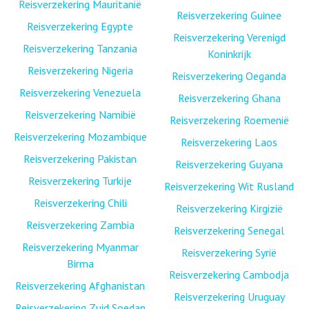
Reisverzekering Mauritanië
Reisverzekering Guinee
Reisverzekering Egypte
Reisverzekering Verenigd
Reisverzekering Tanzania
Koninkrijk
Reisverzekering Nigeria
Reisverzekering Oeganda
Reisverzekering Venezuela
Reisverzekering Ghana
Reisverzekering Namibië
Reisverzekering Roemenië
Reisverzekering Mozambique
Reisverzekering Laos
Reisverzekering Pakistan
Reisverzekering Guyana
Reisverzekering Turkije
Reisverzekering Wit Rusland
Reisverzekering Chili
Reisverzekering Kirgizië
Reisverzekering Zambia
Reisverzekering Senegal
Reisverzekering Myanmar
Reisverzekering Syrië
Birma
Reisverzekering Cambodja
Reisverzekering Afghanistan
Reisverzekering Uruguay
Reisverzekering Zuid Soedan