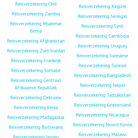
Reisverzekering Chili
Reisverzekering Kirgizië
Reisverzekering Zambia
Reisverzekering Senegal
Reisverzekering Myanmar
Reisverzekering Syrië
Birma
Reisverzekering Cambodja
Reisverzekering Afghanistan
Reisverzekering Uruguay
Reisverzekering Zuid Soedan
Reisverzekering Suriname
Reisverzekering Frankrijk
Reisverzekering Tunesië
Reisverzekering Somalië
Reisverzekering Bangladesh
Reisverzekering Centraal
Reisverzekering Nepal
Afrikaanse Republiek
Reisverzekering Tadzjikistan
Reisverzekering Oekraïne
Reisverzekering Griekenland
Reisverzekering Kenia
Reisverzekering Nicaragua
Reisverzekering Madagaskar
Reisverzekering Noord Korea
Reisverzekering Botswana
Reisverzekering Malawi
Reisverzekering Jemen