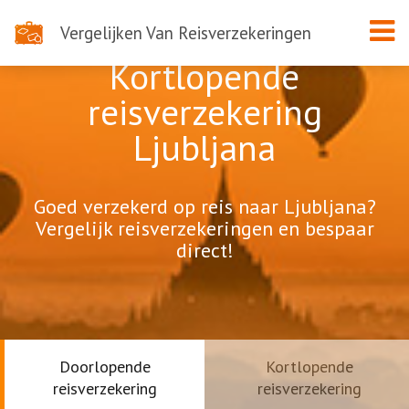
Vergelijken Van Reisverzekeringen
Kortlopende
reisverzekering
Ljubljana
Goed verzekerd op reis naar Ljubljana?
Vergelijk reisverzekeringen en bespaar
direct!
Doorlopende
Kortlopende
reisverzekering
reisverzekering