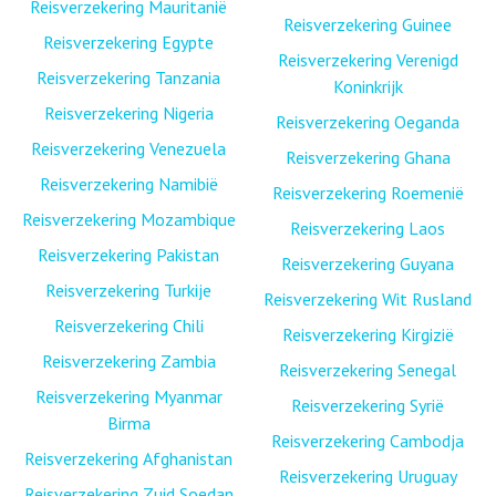
Reisverzekering Mauritanië
Reisverzekering Guinee
Reisverzekering Egypte
Reisverzekering Verenigd
Reisverzekering Tanzania
Koninkrijk
Reisverzekering Nigeria
Reisverzekering Oeganda
Reisverzekering Venezuela
Reisverzekering Ghana
Reisverzekering Namibië
Reisverzekering Roemenië
Reisverzekering Mozambique
Reisverzekering Laos
Reisverzekering Pakistan
Reisverzekering Guyana
Reisverzekering Turkije
Reisverzekering Wit Rusland
Reisverzekering Chili
Reisverzekering Kirgizië
Reisverzekering Zambia
Reisverzekering Senegal
Reisverzekering Myanmar
Reisverzekering Syrië
Birma
Reisverzekering Cambodja
Reisverzekering Afghanistan
Reisverzekering Uruguay
Reisverzekering Zuid Soedan