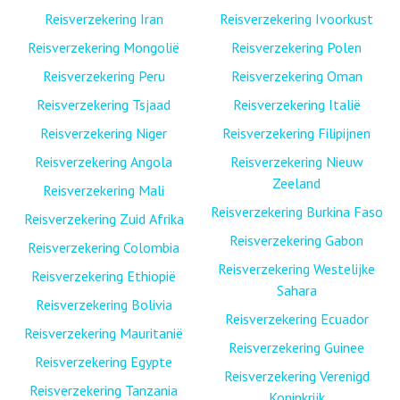
Reisverzekering Iran
Reisverzekering Ivoorkust
Reisverzekering Mongolië
Reisverzekering Polen
Reisverzekering Peru
Reisverzekering Oman
Reisverzekering Tsjaad
Reisverzekering Italië
Reisverzekering Niger
Reisverzekering Filipijnen
Reisverzekering Angola
Reisverzekering Nieuw
Zeeland
Reisverzekering Mali
Reisverzekering Burkina Faso
Reisverzekering Zuid Afrika
Reisverzekering Gabon
Reisverzekering Colombia
Reisverzekering Westelijke
Reisverzekering Ethiopië
Sahara
Reisverzekering Bolivia
Reisverzekering Ecuador
Reisverzekering Mauritanië
Reisverzekering Guinee
Reisverzekering Egypte
Reisverzekering Verenigd
Reisverzekering Tanzania
Koninkrijk