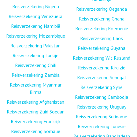
Reisverzekering Nigeria
Reisverzekering Oeganda
Reisverzekering Venezuela
Reisverzekering Ghana
Reisverzekering Namibië
Reisverzekering Roemenië
Reisverzekering Mozambique
Reisverzekering Laos
Reisverzekering Pakistan
Reisverzekering Guyana
Reisverzekering Turkije
Reisverzekering Wit Rusland
Reisverzekering Chili
Reisverzekering Kirgizië
Reisverzekering Zambia
Reisverzekering Senegal
Reisverzekering Myanmar
Reisverzekering Syrië
Birma
Reisverzekering Cambodja
Reisverzekering Afghanistan
Reisverzekering Uruguay
Reisverzekering Zuid Soedan
Reisverzekering Suriname
Reisverzekering Frankrijk
Reisverzekering Tunesië
Reisverzekering Somalië
Reisverzekering Bangladesh