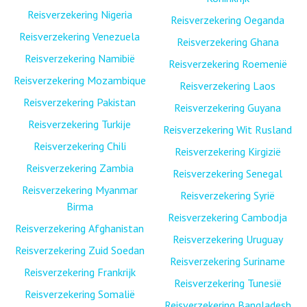
Reisverzekering Nigeria
Reisverzekering Oeganda
Reisverzekering Venezuela
Reisverzekering Ghana
Reisverzekering Namibië
Reisverzekering Roemenië
Reisverzekering Mozambique
Reisverzekering Laos
Reisverzekering Pakistan
Reisverzekering Guyana
Reisverzekering Turkije
Reisverzekering Wit Rusland
Reisverzekering Chili
Reisverzekering Kirgizië
Reisverzekering Zambia
Reisverzekering Senegal
Reisverzekering Myanmar
Reisverzekering Syrië
Birma
Reisverzekering Cambodja
Reisverzekering Afghanistan
Reisverzekering Uruguay
Reisverzekering Zuid Soedan
Reisverzekering Suriname
Reisverzekering Frankrijk
Reisverzekering Tunesië
Reisverzekering Somalië
Reisverzekering Bangladesh