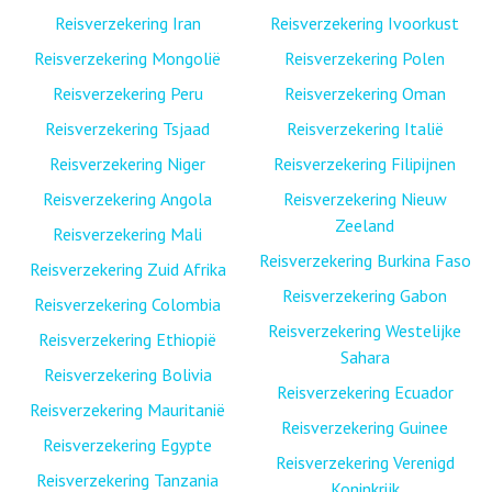
Reisverzekering Iran
Reisverzekering Ivoorkust
Reisverzekering Mongolië
Reisverzekering Polen
Reisverzekering Peru
Reisverzekering Oman
Reisverzekering Tsjaad
Reisverzekering Italië
Reisverzekering Niger
Reisverzekering Filipijnen
Reisverzekering Angola
Reisverzekering Nieuw
Zeeland
Reisverzekering Mali
Reisverzekering Burkina Faso
Reisverzekering Zuid Afrika
Reisverzekering Gabon
Reisverzekering Colombia
Reisverzekering Westelijke
Reisverzekering Ethiopië
Sahara
Reisverzekering Bolivia
Reisverzekering Ecuador
Reisverzekering Mauritanië
Reisverzekering Guinee
Reisverzekering Egypte
Reisverzekering Verenigd
Reisverzekering Tanzania
Koninkrijk