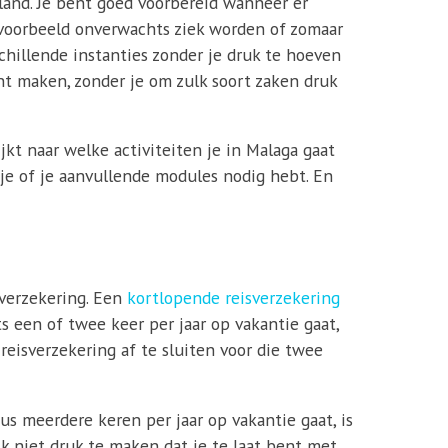
 land. Je bent goed voorbereid wanneer er
ijvoorbeeld onverwachts ziek worden of zomaar
schillende instanties zonder je druk te hoeven
nt maken, zonder je om zulk soort zaken druk
jkt naar welke activiteiten je in Malaga gaat
s je of je aanvullende modules nodig hebt. En
sverzekering. Een
kortlopende reisverzekering
ts een of twee keer per jaar op vakantie gaat,
 reisverzekering af te sluiten voor die twee
us meerdere keren per jaar op vakantie gaat, is
ijk niet druk te maken dat je te laat bent met