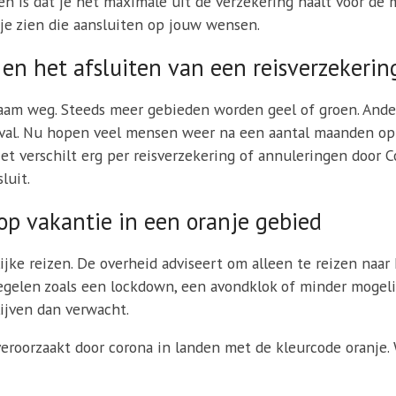
n is dat je het maximale uit de verzekering haalt voor de mi
n je zien die aansluiten op jouw wensen.
en het afsluiten van een reisverzekerin
m weg. Steeds meer gebieden worden geel of groen. Andere
geval. Nu hopen veel mensen weer na een aantal maanden op
et verschilt erg per reisverzekering of annuleringen door C
luit.
op vakantie in een oranje gebied
jke reizen. De overheid adviseert om alleen te reizen naar h
gelen zoals een lockdown, een avondklok of minder mogelij
lijven dan verwacht.
eroorzaakt door corona in landen met de kleurcode oranje.