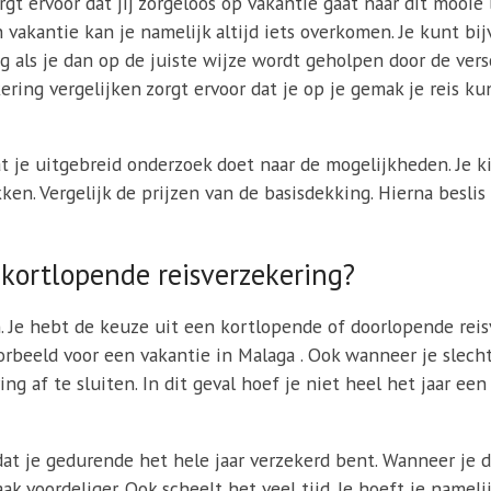
rgt ervoor dat jij zorgeloos op vakantie gaat naar dit mooie
n vakantie kan je namelijk altijd iets overkomen. Je kunt b
ig als je dan op de juiste wijze wordt geholpen door de ver
ring vergelijken zorgt ervoor dat je op je gemak je reis ku
at je uitgebreid onderzoek doet naar de mogelijkheden. Je ki
ken. Vergelijk de prijzen van de basisdekking. Hierna besli
 kortlopende reisverzekering?
n. Je hebt de keuze uit een kortlopende of doorlopende rei
oorbeeld voor een vakantie in Malaga . Ook wanneer je slech
g af te sluiten. In dit geval hoef je niet heel het jaar een
at je gedurende het hele jaar verzekerd bent. Wanneer je d
ak voordeliger. Ook scheelt het veel tijd. Je hoeft je namel