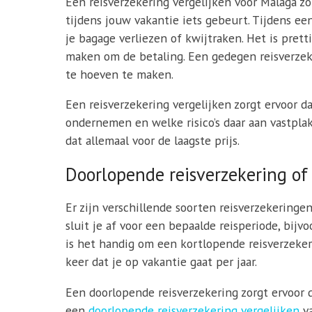
Een reisverzekering vergelijken voor Malaga zo
tijdens jouw vakantie iets gebeurt. Tijdens ee
je bagage verliezen of kwijtraken. Het is prett
maken om de betaling. Een gedegen reisverzeke
te hoeven te maken.
Een reisverzekering vergelijken zorgt ervoor d
ondernemen en welke risico’s daar aan vastplak
dat allemaal voor de laagste prijs.
Doorlopende reisverzekering of
Er zijn verschillende soorten reisverzekeringe
sluit je af voor een bepaalde reisperiode, bijv
is het handig om een kortlopende reisverzekerin
keer dat je op vakantie gaat per jaar.
Een doorlopende reisverzekering zorgt ervoor d
een
doorlopende reisverzekering vergelijken
va