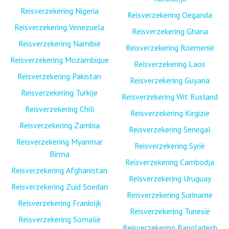
Reisverzekering Nigeria
Reisverzekering Oeganda
Reisverzekering Venezuela
Reisverzekering Ghana
Reisverzekering Namibië
Reisverzekering Roemenië
Reisverzekering Mozambique
Reisverzekering Laos
Reisverzekering Pakistan
Reisverzekering Guyana
Reisverzekering Turkije
Reisverzekering Wit Rusland
Reisverzekering Chili
Reisverzekering Kirgizië
Reisverzekering Zambia
Reisverzekering Senegal
Reisverzekering Myanmar
Reisverzekering Syrië
Birma
Reisverzekering Cambodja
Reisverzekering Afghanistan
Reisverzekering Uruguay
Reisverzekering Zuid Soedan
Reisverzekering Suriname
Reisverzekering Frankrijk
Reisverzekering Tunesië
Reisverzekering Somalië
Reisverzekering Bangladesh