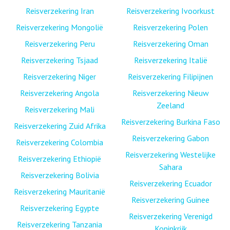
Reisverzekering Iran
Reisverzekering Ivoorkust
Reisverzekering Mongolië
Reisverzekering Polen
Reisverzekering Peru
Reisverzekering Oman
Reisverzekering Tsjaad
Reisverzekering Italië
Reisverzekering Niger
Reisverzekering Filipijnen
Reisverzekering Angola
Reisverzekering Nieuw
Zeeland
Reisverzekering Mali
Reisverzekering Burkina Faso
Reisverzekering Zuid Afrika
Reisverzekering Gabon
Reisverzekering Colombia
Reisverzekering Westelijke
Reisverzekering Ethiopië
Sahara
Reisverzekering Bolivia
Reisverzekering Ecuador
Reisverzekering Mauritanië
Reisverzekering Guinee
Reisverzekering Egypte
Reisverzekering Verenigd
Reisverzekering Tanzania
Koninkrijk