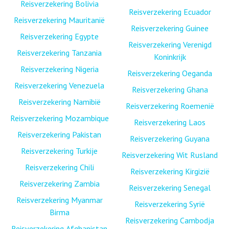
Reisverzekering Bolivia
Reisverzekering Ecuador
Reisverzekering Mauritanië
Reisverzekering Guinee
Reisverzekering Egypte
Reisverzekering Verenigd
Reisverzekering Tanzania
Koninkrijk
Reisverzekering Nigeria
Reisverzekering Oeganda
Reisverzekering Venezuela
Reisverzekering Ghana
Reisverzekering Namibië
Reisverzekering Roemenië
Reisverzekering Mozambique
Reisverzekering Laos
Reisverzekering Pakistan
Reisverzekering Guyana
Reisverzekering Turkije
Reisverzekering Wit Rusland
Reisverzekering Chili
Reisverzekering Kirgizië
Reisverzekering Zambia
Reisverzekering Senegal
Reisverzekering Myanmar
Reisverzekering Syrië
Birma
Reisverzekering Cambodja
Reisverzekering Afghanistan