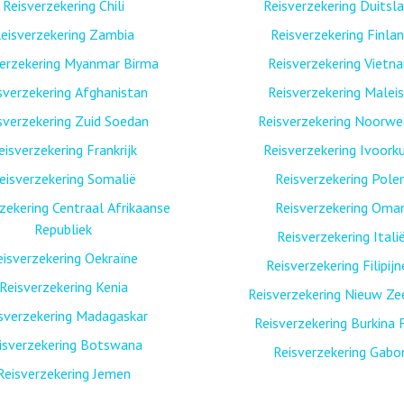
Reisverzekering Chili
Reisverzekering Duitsl
eisverzekering Zambia
Reisverzekering Finla
verzekering Myanmar Birma
Reisverzekering Vietn
sverzekering Afghanistan
Reisverzekering Maleis
sverzekering Zuid Soedan
Reisverzekering Noorw
eisverzekering Frankrijk
Reisverzekering Ivoork
eisverzekering Somalië
Reisverzekering Pole
zekering Centraal Afrikaanse
Reisverzekering Oma
Republiek
Reisverzekering Itali
eisverzekering Oekraïne
Reisverzekering Filipij
Reisverzekering Kenia
Reisverzekering Nieuw Ze
sverzekering Madagaskar
Reisverzekering Burkina 
isverzekering Botswana
Reisverzekering Gabo
Reisverzekering Jemen