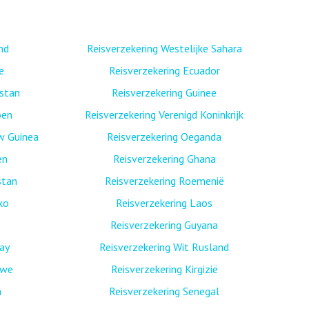
nd
Reisverzekering Westelijke Sahara
e
Reisverzekering Ecuador
istan
Reisverzekering Guinee
oen
Reisverzekering Verenigd Koninkrijk
w Guinea
Reisverzekering Oeganda
en
Reisverzekering Ghana
stan
Reisverzekering Roemenië
ko
Reisverzekering Laos
Reisverzekering Guyana
ay
Reisverzekering Wit Rusland
bwe
Reisverzekering Kirgizië
n
Reisverzekering Senegal