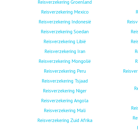
Reisverzekering Groenland
Reisverzekering Mexico
R
Reisverzekering Indonesië
Reis
Reisverzekering Soedan
Rei
Reisverzekering Libië
Rei
Reisverzekering Iran
R
Reisverzekering Mongolië
R
Reisverzekering Peru
Reisver
Reisverzekering Tsjaad
R
Reisverzekering Niger
Reisverzekering Angola
Rei
Reisverzekering Mali
Re
Reisverzekering Zuid Afrika