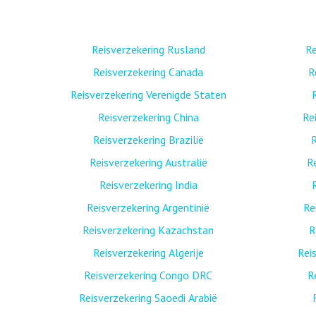
Reisverzekering Rusland
Re
Reisverzekering Canada
R
Reisverzekering Verenigde Staten
Reisverzekering China
Re
Reisverzekering Brazilië
R
Reisverzekering Australië
R
Reisverzekering India
Reisverzekering Argentinië
Re
Reisverzekering Kazachstan
R
Reisverzekering Algerije
Rei
Reisverzekering Congo DRC
R
Reisverzekering Saoedi Arabië