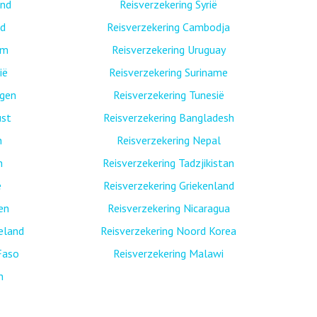
and
Reisverzekering Syrië
nd
Reisverzekering Cambodja
am
Reisverzekering Uruguay
ië
Reisverzekering Suriname
egen
Reisverzekering Tunesië
ust
Reisverzekering Bangladesh
n
Reisverzekering Nepal
n
Reisverzekering Tadzjikistan
ë
Reisverzekering Griekenland
nen
Reisverzekering Nicaragua
eland
Reisverzekering Noord Korea
Faso
Reisverzekering Malawi
n