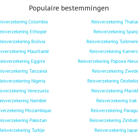
Populaire bestemmingen
isverzekering Colombia
Reisverzekering Thaila
eisverzekering Ethiopië
Reisverzekering Spanj
Reisverzekering Bolivia
Reisverzekering Turkmen
isverzekering Mauritanië
Reisverzekering Kamer
eisverzekering Egypte
Reisverzekering Papoea Nieu
eisverzekering Tanzania
Reisverzekering Zwed
Reisverzekering Nigeria
Reisverzekering Oezbeki
isverzekering Venezuela
Reisverzekering Marok
eisverzekering Namibië
Reisverzekering Irak
sverzekering Mozambique
Reisverzekering Paragu
eisverzekering Pakistan
Reisverzekering Zimba
Reisverzekering Turkije
Reisverzekering Japa